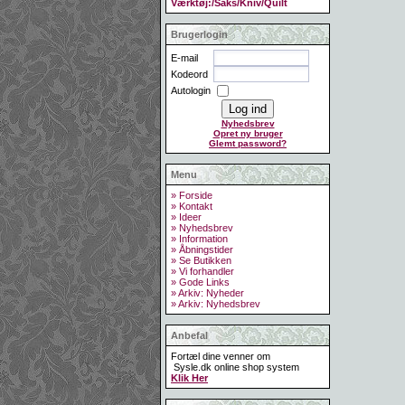
Værktøj:/Saks/Kniv/Quilt
Brugerlogin
E-mail
Kodeord
Autologin
Nyhedsbrev
Opret ny bruger
Glemt password?
Menu
» Forside
» Kontakt
» Ideer
» Nyhedsbrev
» Information
» Åbningstider
» Se Butikken
» Vi forhandler
» Gode Links
» Arkiv: Nyheder
» Arkiv: Nyhedsbrev
Anbefal
Fortæl dine venner om
Sysle.dk online shop system
Klik Her