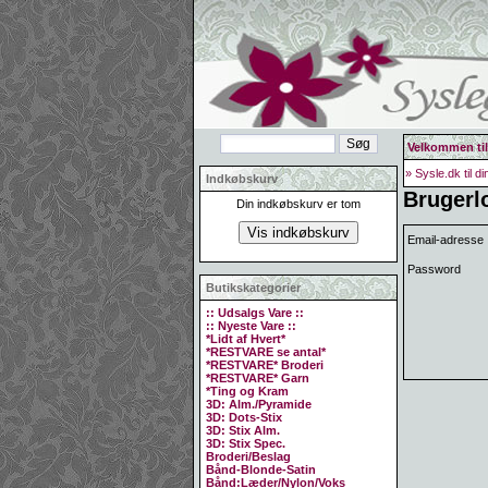
Velkommen til
» Sysle.dk til d
Indkøbskurv
Brugerl
Din indkøbskurv er tom
Email-adresse
Password
Butikskategorier
:: Udsalgs Vare ::
:: Nyeste Vare ::
*Lidt af Hvert*
*RESTVARE se antal*
*RESTVARE* Broderi
*RESTVARE* Garn
*Ting og Kram
3D: Alm./Pyramide
3D: Dots-Stix
3D: Stix Alm.
3D: Stix Spec.
Broderi/Beslag
Bånd-Blonde-Satin
Bånd:Læder/Nylon/Voks