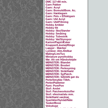
DMC 117+80 mm.
Garn Pakker
Garn: Acryl
Garn: Bomuld/Bom. Ac.
Garn: Hæklegarn
Garn: Pels + Effektgarn
Garn: Uld Acryl
Garn: Uld/Filtning
Hobby Artikler
Hobby filt
Hobby: Sko/Støvler
Hobby: Småting
Hobby: Tubestrik
Hobby: Vat/Styropor
Karton/Papir/Æsker
Knapper/Låsetøj/Ringe
Lapper - Mærker
Lynlåse: Alm./Delbar
Maling/Lim/Tus
Miniature pynt/hobby
Mø: Alt om Håndsrbejde
MØNSTER: Blandet
MØNSTER: Broderi
MØNSTER: Perlesyning
MØNSTER: Strik/Hækl
MØNSTER: Sy/Patch.
MØNSTER: SÅDAN gør du
Perle/Smykke Tilbh.
Perler/Pailletter
Pynt: PomPon
Stof: Andet
Stof: Patchworkstoffer
Stof: vlies/vat/alu mm.
Strik/Hækl værktøj
Syartikler/Sytråd/Nåle
Tasker/Boxe
Voksduge