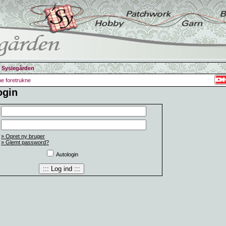
 Syslegården
ine foretrukne
ogin
» Opret ny bruger
» Glemt password?
Autologin