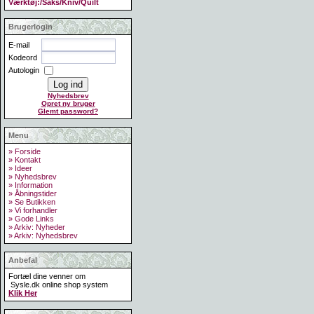
Værktøj:/Saks/Kniv/Quilt
Brugerlogin
E-mail
Kodeord
Autologin
Nyhedsbrev
Opret ny bruger
Glemt password?
Menu
» Forside
» Kontakt
» Ideer
» Nyhedsbrev
» Information
» Åbningstider
» Se Butikken
» Vi forhandler
» Gode Links
» Arkiv: Nyheder
» Arkiv: Nyhedsbrev
Anbefal
Fortæl dine venner om
Sysle.dk online shop system
Klik Her