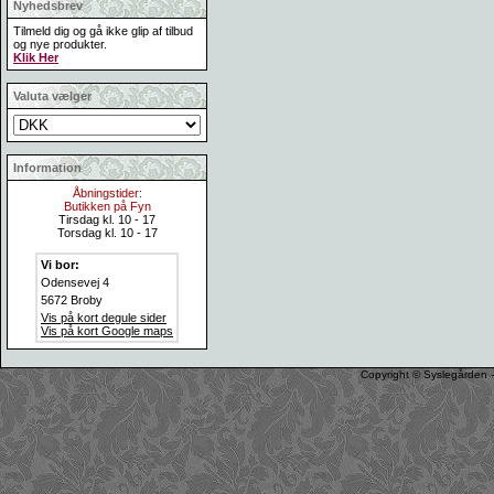
Nyhedsbrev
Tilmeld dig og gå ikke glip af tilbud
og nye produkter.
Klik Her
Valuta vælger
Information
Åbningstider:
Butikken på Fyn
Tirsdag kl. 10 - 17
Torsdag kl. 10 - 17
Vi bor:
Odensevej 4
5672 Broby
Vis på kort degule sider
Vis på kort Google maps
Copyright © Syslegården -