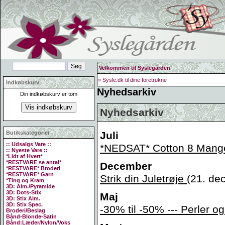
Velkommen til Syslegården
» Sysle.dk til dine foretrukne
Indkøbskurv
Nyhedsarkiv
Din indkøbskurv er tom
Nyhedsarkiv
Butikskategorier
Juli
:: Udsalgs Vare ::
*NEDSAT* Cotton 8 Mange 
:: Nyeste Vare ::
*Lidt af Hvert*
*RESTVARE se antal*
December
*RESTVARE* Broderi
*RESTVARE* Garn
Strik din Juletrøje
(21. de
*Ting og Kram
3D: Alm./Pyramide
3D: Dots-Stix
Maj
3D: Stix Alm.
3D: Stix Spec.
-30% til -50% --- Perler
Broderi/Beslag
Bånd-Blonde-Satin
Bånd:Læder/Nylon/Voks