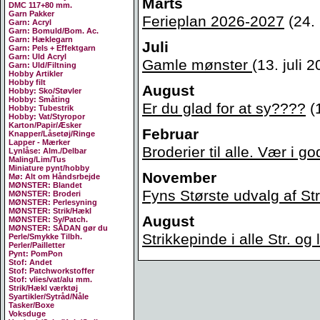
Marts
DMC 117+80 mm.
Garn Pakker
Ferieplan 2026-2027
(24.
Garn: Acryl
Garn: Bomuld/Bom. Ac.
Garn: Hæklegarn
Juli
Garn: Pels + Effektgarn
Garn: Uld Acryl
Gamle mønster
(13. juli 2
Garn: Uld/Filtning
Hobby Artikler
Hobby filt
August
Hobby: Sko/Støvler
Hobby: Småting
Er du glad for at sy????
(
Hobby: Tubestrik
Hobby: Vat/Styropor
Karton/Papir/Æsker
Februar
Knapper/Låsetøj/Ringe
Lapper - Mærker
Broderier til alle. Vær i god
Lynlåse: Alm./Delbar
Maling/Lim/Tus
Miniature pynt/hobby
November
Mø: Alt om Håndsrbejde
MØNSTER: Blandet
Fyns Største udvalg af S
MØNSTER: Broderi
MØNSTER: Perlesyning
MØNSTER: Strik/Hækl
August
MØNSTER: Sy/Patch.
MØNSTER: SÅDAN gør du
Strikkepinde i alle Str. og
Perle/Smykke Tilbh.
Perler/Pailletter
Pynt: PomPon
Stof: Andet
Stof: Patchworkstoffer
Stof: vlies/vat/alu mm.
Strik/Hækl værktøj
Syartikler/Sytråd/Nåle
Tasker/Boxe
Voksduge