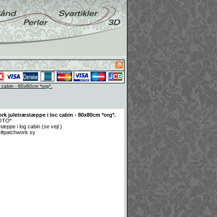
 cabin - 80x80cm *org*.
rk juletræstæppe i loc cabin - 80x80cm *org*.
FOTO*
ppe i log cabin (se vejl.)
y #patchwork sy