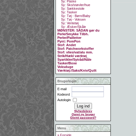
Sy: Påske
Sy: Sko/støvler/hue
Sy: Sækkestole
Sy: Tasker
Sy: Tøj - Børn/Baby
Sy: Tøj - Voksen
Sy: Ventetøj
Sy: Æsker/Skåle
MØNSTER: SÅDAN gør du
Perle/Smykke Tilbh.
Perler/Pailletter
Pynt: PomPon
Stof: Andet
Stof: Patchworkstoffer
Stof: vlies/vat/alu mm.
Strik/Hækl værktøj
Syartikler/Sytråd/Nåle
Tasker/Boxe
Voksduge
Værktøj:/Saks/Kniv/Quilt
Brugerlogin
E-mail
Kodeord
Autologin
Nyhedsbrev
Opret ny bruger
Glemt password?
Menu
» Forside