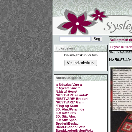
Velkommen til
» Sysle.dk til d
Indkøbskurv
Shop
>
MØNSTER
Din indkøbskurv er tom
Hv 50-87-40:
Butikskategorier
:: Udsalgs Vare ::
:: Nyeste Vare ::
*Lidt af Hvert*
*RESTVARE se antal*
*RESTVARE* Broderi
*RESTVARE* Garn
*Ting og Kram
3D: Alm./Pyramide
3D: Dots-Stix
3D: Stix Alm.
3D: Stix Spec.
Broderi/Beslag
Bånd-Blonde-Satin
Bånd:Læder/Nylon/Voks