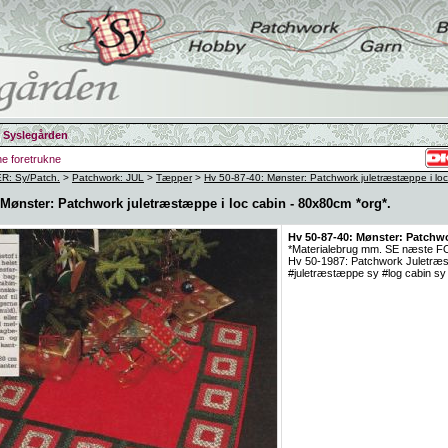
 Syslegården
ine foretrukne
: Sy/Patch.
>
Patchwork: JUL
>
Tæpper
>
Hv 50-87-40: Mønster: Patchwork juletræstæppe i loc
 Mønster: Patchwork juletræstæppe i loc cabin - 80x80cm *org*.
Hv 50-87-40: Mønster: Patchwo
*Materialebrug mm. SE næste 
Hv 50-1987: Patchwork Juletræstæ
#juletræstæppe sy #log cabin s