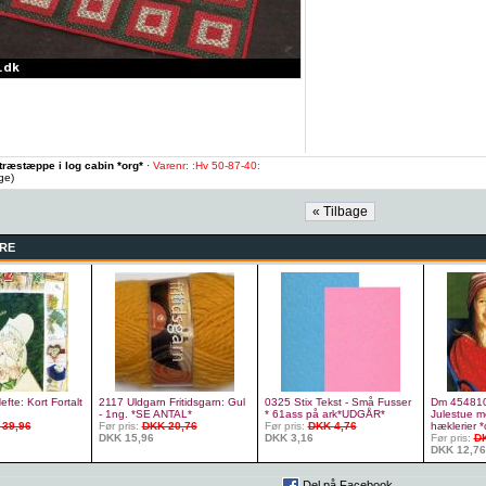
etræstæppe i log cabin *org*
·
Varenr: :Hv 50-87-40:
age)
RE
fte: Kort Fortalt
2117 Uldgarn Fritidsgarn: Gul
0325 Stix Tekst - Små Fusser
Dm 454810
- 1ng. *SE ANTAL*
* 61ass på ark*UDGÅR*
Julestue m
 39,96
Før pris:
DKK 20,76
Før pris:
DKK 4,76
hæklerier *
DKK 15,96
DKK 3,16
Før pris:
DK
DKK 12,76
Del på Facebook