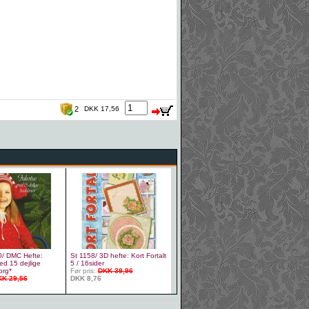
2
DKK 17,56
/ DMC Hefte:
St 1158/ 3D hefte: Kort Fortalt
ed 15 dejlige
5 / 16sider
org*
Før pris:
DKK 39,96
K 29,56
DKK 8,76