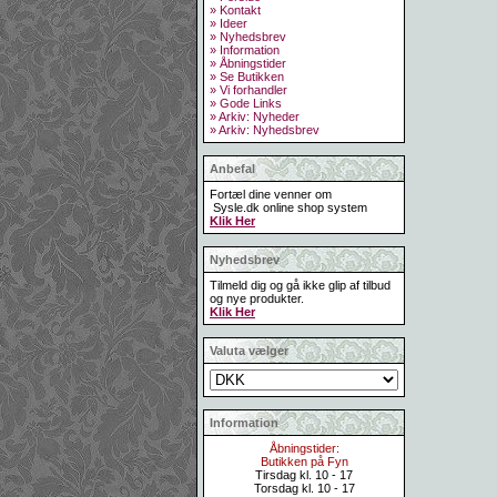
» Kontakt
» Ideer
» Nyhedsbrev
» Information
» Åbningstider
» Se Butikken
» Vi forhandler
» Gode Links
» Arkiv: Nyheder
» Arkiv: Nyhedsbrev
Anbefal
Fortæl dine venner om
Sysle.dk online shop system
Klik Her
Nyhedsbrev
Tilmeld dig og gå ikke glip af tilbud
og nye produkter.
Klik Her
Valuta vælger
Information
Åbningstider:
Butikken på Fyn
Tirsdag kl. 10 - 17
Torsdag kl. 10 - 17