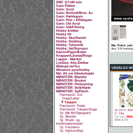
DMC 117+80 mm.
Garn Pakker
Garn: Acryl
Garn: Bomuld/Bom. Ac.
Garn: Hæklegarn
Garn: Pels + Effektgarn
Garn: Uld Acryl
Garn: Uld/Filtning
Hobby Artikler
Hobby filt
Hobby: Sko/Støvler
Hobby: Småting
Hobby: Tubestrik
Mø: Patch. jul
Hobby: Vat/Styropor
(lev. 5-9 hverd
Karton/Papir/Æsker
Knapper/Låsetøj/Ringe
Lapper - Mærker
Lynlåse: Alm./Delbar
Maling/Lim/Tus
UDSALGS VA
Miniature pynt/hobby
Mø: Alt om Håndsrbejde
MØNSTER: Blandet
MØNSTER: Broderi
MØNSTER: Perlesyning
MØNSTER: Strik/Hækl
MØNSTER: Sy/Patch.
Patchwork: JUL
Duge/Løber
Tæpper
Patchwork: Puder
Patchwork: Tæpper/Duge
St 1077/ 3DHe
Sy: Alle BK/Sigsgaard
2 - 16s.
Sy: Blandet
Før pris:
DKK
DKK 8,76
Sy: Brude- og
konfirmationskjoler
Sy: Fastelavn
Sy: Køkken/Bad