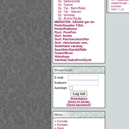
Sy: Sækkestole
mørk/Vinrød - 
Sy: Tasker
bredder
Sy: Tøj - Børn/Baby
DKK 7,16
Sy: Tøj - Voksen
Sy: Ventetøj
Sy: Æsker/Skåle
MØNSTER: SÅDAN gør du
Perle/Smykke Tilbh.
Perler/Pailletter
Pynt: PomPon
Stof: Andet
Stof: Patchworkstoffer
Stof: vlies/vat/alu mm.
Strik/Hækl værktøj
Syartikler/Sytråd/Nåle
Tasker/Boxe
Voksduge
Værktøj:/Saks/Kniv/Quilt
Brugerlogin
E-mail
Kodeord
Autologin
Nyhedsbrev
Opret ny bruger
Glemt password?
Menu
» Forside
» Kontakt
» Ideer