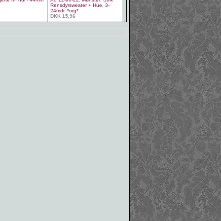
Rensdyrsweater + Hue, 3-
24mdr. *org*
DKK 15,96