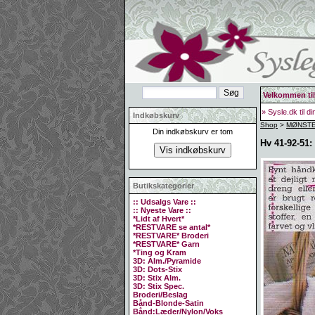
Velkommen til
» Sysle.dk til d
Indkøbskurv
Shop
>
MØNSTER
Din indkøbskurv er tom
Hv 41-92-51
Butikskategorier
:: Udsalgs Vare ::
:: Nyeste Vare ::
*Lidt af Hvert*
*RESTVARE se antal*
*RESTVARE* Broderi
*RESTVARE* Garn
*Ting og Kram
3D: Alm./Pyramide
3D: Dots-Stix
3D: Stix Alm.
3D: Stix Spec.
Broderi/Beslag
Bånd-Blonde-Satin
Bånd:Læder/Nylon/Voks