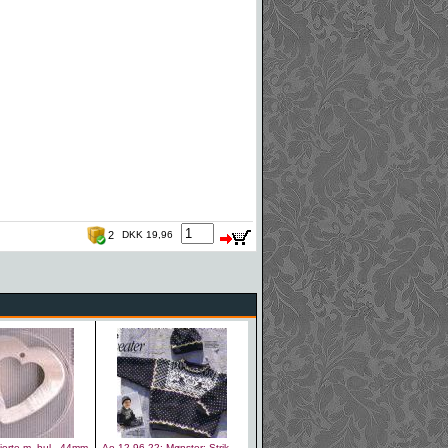
2
DKK 19,96
jerte m. hul - 44mm
Ao 12-96-22: Mønster: Strik