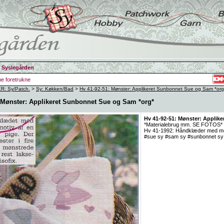
 Syslegården
ine foretrukne
: Sy/Patch.
>
Sy: Køkken/Bad
>
Hv 41-92-51: Mønster: Applikeret Sunbonnet Sue og Sam *org
: Mønster: Applikeret Sunbonnet Sue og Sam *org*
Hv 41-92-51: Mønster: Applik
*Materialebrug mm. SE FOTOS*
Hv 41-1992: Håndklæder med m
#sue sy #sam sy #sunbonnet sy 