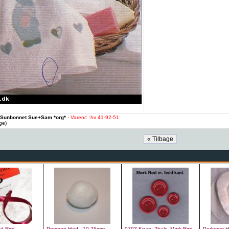
t Sunbonnet Sue+Sam *org*
·
Varenr: :hv 41-92-51:
age)
nd Rød,
Pompon Hvid - 10-25mm
0793 Knap: 2huls, Mørk Rød
Perlemor-H