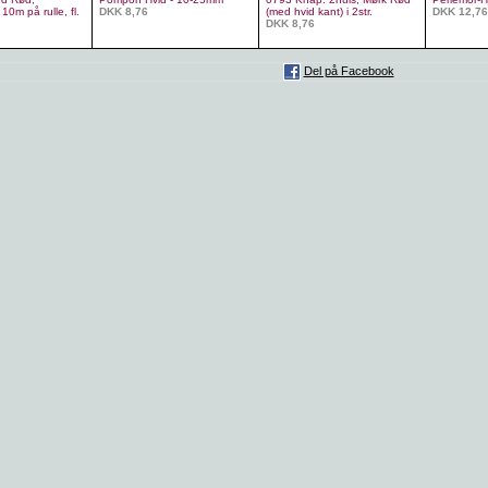
10m på rulle, fl.
DKK 8,76
(med hvid kant) i 2str.
DKK 12,76
DKK 8,76
Del på Facebook