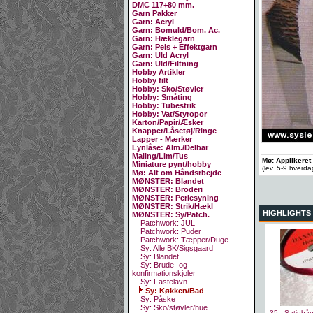
DMC 117+80 mm.
Garn Pakker
Garn: Acryl
Garn: Bomuld/Bom. Ac.
Garn: Hæklegarn
Garn: Pels + Effektgarn
Garn: Uld Acryl
Garn: Uld/Filtning
Hobby Artikler
Hobby filt
Hobby: Sko/Støvler
Hobby: Småting
Hobby: Tubestrik
Hobby: Vat/Styropor
Karton/Papir/Æsker
Knapper/Låsetøj/Ringe
Lapper - Mærker
Lynlåse: Alm./Delbar
Maling/Lim/Tus
Mø: Applikere
Miniature pynt/hobby
(lev. 5-9 hverd
Mø: Alt om Håndsrbejde
MØNSTER: Blandet
MØNSTER: Broderi
MØNSTER: Perlesyning
MØNSTER: Strik/Hækl
HIGHLIGHTS
MØNSTER: Sy/Patch.
Patchwork: JUL
Patchwork: Puder
Patchwork: Tæpper/Duge
Sy: Alle BK/Sigsgaard
Sy: Blandet
Sy: Brude- og
konfirmationskjoler
Sy: Fastelavn
Sy: Køkken/Bad
Sy: Påske
Sy: Sko/støvler/hue
35 - Satinbå