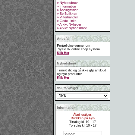
» Nyhedsbrev
» Information
» Åbningstider
» Se Butikken
» Vi forhandler
» Gode Links
» Arkiv: Nyheder
» Arkiv: Nyhedsbrev
Anbefal
Fortæl dine venner om
Sysle.dk online shop system
Klik Her
Nyhedsbrev
Tilmeld dig og gå ikke glip af tilbud
og nye produkter.
Klik Her
Valuta vælger
Information
Åbningstider:
Butikken på Fyn
Tirsdag kl. 10 - 17
Torsdag kl. 10 - 17
Vi bor: