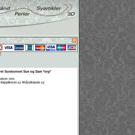
*
eret Sunbonnet Sue og Sam *org*
otiver mm.
#applikeret sy #håndklæde sy