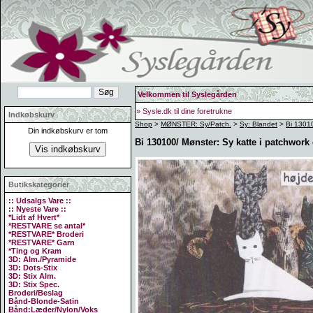
Velkommen til Syslegården
» Sysle.dk til dine foretrukne
Indkøbskurv
Shop
>
MØNSTER: Sy/Patch.
>
Sy: Blandet
>
Bi 13010
Din indkøbskurv er tom
Bi 130100/ Mønster: Sy katte i patchwork
Butikskategorier
:: Udsalgs Vare ::
:: Nyeste Vare ::
*Lidt af Hvert*
*RESTVARE se antal*
*RESTVARE* Broderi
*RESTVARE* Garn
*Ting og Kram
3D: Alm./Pyramide
3D: Dots-Stix
3D: Stix Alm.
3D: Stix Spec.
Broderi/Beslag
Bånd-Blonde-Satin
Bånd:Læder/Nylon/Voks