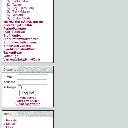
Sy: Sækkestole
Sy: Tasker
Sy: Tøj - Børn/Baby
Sy: Tøj - Voksen
Sy: Ventetøj
Sy: Æsker/Skåle
MØNSTER: SÅDAN gør du
Perle/Smykke Tilbh.
Perler/Pailletter
Pynt: PomPon
Stof: Andet
Stof: Patchworkstoffer
Stof: vlies/vat/alu mm.
Strik/Hækl værktøj
Syartikler/Sytråd/Nåle
Tasker/Boxe
Voksduge
Værktøj:/Saks/Kniv/Quilt
Brugerlogin
E-mail
Kodeord
Autologin
Nyhedsbrev
Opret ny bruger
Glemt password?
Menu
» Forside
» Kontakt
» Ideer