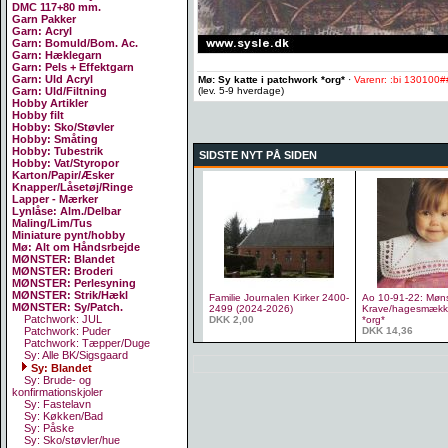
DMC 117+80 mm.
Garn Pakker
Garn: Acryl
Garn: Bomuld/Bom. Ac.
Garn: Hæklegarn
Garn: Pels + Effektgarn
Garn: Uld Acryl
Mø: Sy katte i patchwork *org*
·
Varenr: :bi 130100#
(lev. 5-9 hverdage)
Garn: Uld/Filtning
Hobby Artikler
Hobby filt
Hobby: Sko/Støvler
Hobby: Småting
Hobby: Tubestrik
SIDSTE NYT PÅ SIDEN
Hobby: Vat/Styropor
Karton/Papir/Æsker
Knapper/Låsetøj/Ringe
Lapper - Mærker
Lynlåse: Alm./Delbar
Maling/Lim/Tus
Miniature pynt/hobby
Mø: Alt om Håndsrbejde
MØNSTER: Blandet
MØNSTER: Broderi
MØNSTER: Perlesyning
MØNSTER: Strik/Hækl
Familie Journalen Kirker 2400-
Ao 10-91-22: Møns
MØNSTER: Sy/Patch.
2499 (2024-2026)
Krave/hagesmække
Patchwork: JUL
DKK 2,00
*org*
DKK 14,36
Patchwork: Puder
Patchwork: Tæpper/Duge
Sy: Alle BK/Sigsgaard
Sy: Blandet
Sy: Brude- og
konfirmationskjoler
Sy: Fastelavn
Sy: Køkken/Bad
Sy: Påske
Sy: Sko/støvler/hue