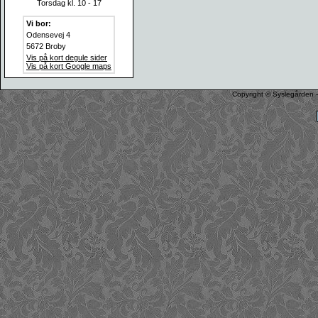
Torsdag kl. 10 - 17
Vi bor:
Odensevej 4
5672 Broby
Vis på kort degule sider
Vis på kort Google maps
Copyright © Syslegården -