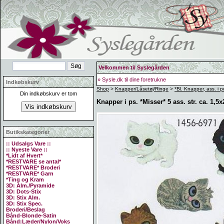
Velkommen til Syslegården
» Sysle.dk til dine foretrukne
Indkøbskurv
Shop
>
Knapper/Låsetøj/Ringe
>
*Bl. Knapper, ass. i 
Din indkøbskurv er tom
Knapper i ps. *Misser* 5 ass. str. ca. 1,
Butikskategorier
:: Udsalgs Vare ::
:: Nyeste Vare ::
*Lidt af Hvert*
*RESTVARE se antal*
*RESTVARE* Broderi
*RESTVARE* Garn
*Ting og Kram
3D: Alm./Pyramide
3D: Dots-Stix
3D: Stix Alm.
3D: Stix Spec.
Broderi/Beslag
Bånd-Blonde-Satin
Bånd:Læder/Nylon/Voks