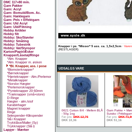
DMC 117+80 mm.
Garn Pakker
Garn: Acryl
Garn: Bomuld/Bom. Ac.
Garn: Hæklegarn
Garn: Pels + Effektgarn
Garn: Uld Acryl
Garn: Uld/Filtning
Hobby Artikler
Hobby filt
Hobby: Sko/Støvler
Hobby: Småting
Hobby: Tubestrik
Knapper i ps. *Misser* 5 ass. ca. 1,5x2,5cm
·
Varen
Hobby: Vat/Styropor
(RESTLAGER)
Karton/Papir/Æsker
Knapper/Låsetøj/Ringe
*Alm. Knapper
*Alm. Knapper m. øsken
*Bl. Knapper, ass. i pose
UDSALGS VARE
*Blomsterknapper*
*Børneknapper
*Hjerteknapper - Alm./Perlemor
*Metalknapper
*Norske Hægter
*Perlemorsknapper
*Pynteknapper 20-60mm
*Træknapper (små+store)
D-Ringe
Hægter - alm./stof
Karabinhager
Magnet knapper
0621 Cotton 8/4 - Mellem BLÅ
Garn Pakke + Møns
Ringe
- 50g 1ng
Sutsko i Fritidsgarn
Selespender-Klikspender
Før pris:
DKK 12,76
Før pris:
DKK 71,9
Slå i Knapper
DKK 10,36
DKK 51,16
Trykklåse/Maller (Sy)
Trykknapper (Slå i)
Lapper - Mærker