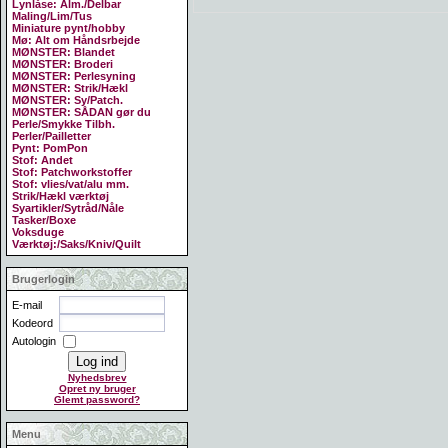
Lynlåse: Alm./Delbar
Maling/Lim/Tus
Miniature pynt/hobby
Mø: Alt om Håndsrbejde
MØNSTER: Blandet
MØNSTER: Broderi
MØNSTER: Perlesyning
MØNSTER: Strik/Hækl
MØNSTER: Sy/Patch.
MØNSTER: SÅDAN gør du
Perle/Smykke Tilbh.
Perler/Pailletter
Pynt: PomPon
Stof: Andet
Stof: Patchworkstoffer
Stof: vlies/vat/alu mm.
Strik/Hækl værktøj
Syartikler/Sytråd/Nåle
Tasker/Boxe
Voksduge
Værktøj:/Saks/Kniv/Quilt
Brugerlogin
E-mail
Kodeord
Autologin
Nyhedsbrev
Opret ny bruger
Glemt password?
Menu