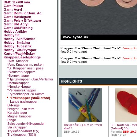
DMC 117+80 mm.
Garn Pakker
Garn: Acryl
Garn: Bomuld/Bom. Ac.
Garn: Hæklegarn
Garn: Pels + Effektgarn
Garn: Uld Acryl
Garn: Uld/Filtning
Hobby Artikler
Hobby filt
Hobby: Sko/Støvler
Hobby: Småting
Hobby: Tubestrik
Knapper: Træ 13mm - 2hul m.kant *3stk*
·
Varenr: k
Hobby: Vat/Styropor
(lev. 5-9 hverdage)
Karton/Papir/Æsker
Knapper/Låsetøj/Ringe
Knapper: Træ 18mm - 2hul m.kant *3stk*
·
Varenr: k
*Alm. Knapper
(lev. 5-9 hverdage)
*Alm. Knapper m. øsken
*Bl. Knapper, ass. i pose
*Blomsterknapper*
*Børneknapper
*Hjerteknapper - Alm./Perlemor
HIGHLIGHTS
*Metalknapper
*Norske Hægter
*Perlemorsknapper
*Pynteknapper 20-60mm
*Træknapper (små+store)
Lange træknapper
D-Ringe
Hægter - alm./stof
Karabinhager
Magnet knapper
Ringe
Selespender-Klikspender
Hæklenåle 01,0 = 05 *med
08 - Karteflor - m
Slå i Knapper
skaft*
(Julerød) 50g
Trykklåse/Maller (Sy)
DKK 10,36
Før pris:
DKK 20,7
Trykknapper (Slå i)
DKK 12,76