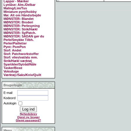
Lapper - Mærker
Lynlåse: Alm./Delbar
Maling/Lim/Tus
Miniature pynt/hobby
Mø: Alt om Håndsrbejde
MØNSTER: Blandet
MØNSTER: Broderi
MØNSTER: Perlesyning
MØNSTER: Strik/Hækl
MØNSTER: Sy/Patch.
MØNSTER: SÅDAN gør du
Perle/Smykke Tilbh.
Perler/Pailletter
Pynt: PomPon
Stof: Andet
Stof: Patchworkstoffer
Stof: vlies/vat/alu mm.
Strik/Hækl værktøj
Syartikler/Sytråd/Nåle
Tasker/Boxe
Voksduge
Værktøj:/Saks/Kniv/Quilt
Brugerlogin
E-mail
Kodeord
Autologin
Nyhedsbrev
Opret ny bruger
Glemt password?
Menu