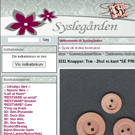
Velkommen til Syslegården
» Sysle.dk til dine foretrukne
Indkøbskurv
Shop
>
Knapper/Låsetøj/Ringe
>
*Træknapper (små+st
Din indkøbskurv er tom
1011 Knapper: Træ - 2hul m.kant *SE PRI
Butikskategorier
:: Udsalgs Vare ::
:: Nyeste Vare ::
*Lidt af Hvert*
*RESTVARE se antal*
*RESTVARE* Broderi
*RESTVARE* Garn
*Ting og Kram
3D: Alm./Pyramide
3D: Dots-Stix
3D: Stix Alm.
3D: Stix Spec.
Broderi/Beslag
Bånd-Blonde-Satin
Bånd:Læder/Nylon/Voks