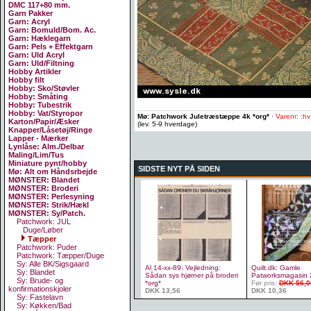
DMC 117+80 mm.
Garn Pakker
Garn: Acryl
Garn: Bomuld/Bom. Ac.
Garn: Hæklegarn
Garn: Pels + Effektgarn
Garn: Uld Acryl
Garn: Uld/Filtning
Hobby Artikler
Hobby filt
Hobby: Sko/Støvler
Hobby: Småting
Hobby: Tubestrik
Hobby: Vat/Styropor
Mø: Patchwork Juletræstæppe 4k *org*
·
Varenr: :h
Karton/Papir/Æsker
(lev. 5-9 hverdage)
Knapper/Låsetøj/Ringe
Lapper - Mærker
Lynlåse: Alm./Delbar
Maling/Lim/Tus
Miniature pynt/hobby
SIDSTE NYT PÅ SIDEN
Mø: Alt om Håndsrbejde
MØNSTER: Blandet
MØNSTER: Broderi
MØNSTER: Perlesyning
MØNSTER: Strik/Hækl
MØNSTER: Sy/Patch.
Patchwork: JUL
Duge/Løber
Tæpper
Patchwork: Puder
Patchwork: Tæpper/Duge
Sy: Alle BK/Sigsgaard
Al 14-xx-89: Vejledning:
Quilt.dk: Gamle
Sy: Blandet
Sådan sys hjørner på broderi
Patworksmagasin 
Sy: Brude- og
*org*
Før pris:
DKK 56,0
konfirmationskjoler
DKK 13,56
DKK 10,36
Sy: Fastelavn
Sy: Køkken/Bad