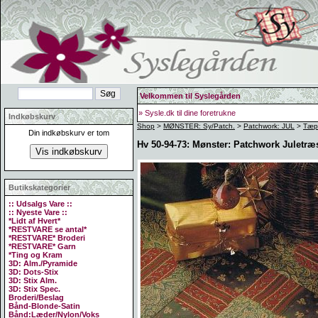
Velkommen til Syslegården
» Sysle.dk til dine foretrukne
Indkøbskurv
Shop
>
MØNSTER: Sy/Patch.
>
Patchwork: JUL
>
Tæp
Din indkøbskurv er tom
Hv 50-94-73: Mønster: Patchwork Juletræ
Butikskategorier
:: Udsalgs Vare ::
:: Nyeste Vare ::
*Lidt af Hvert*
*RESTVARE se antal*
*RESTVARE* Broderi
*RESTVARE* Garn
*Ting og Kram
3D: Alm./Pyramide
3D: Dots-Stix
3D: Stix Alm.
3D: Stix Spec.
Broderi/Beslag
Bånd-Blonde-Satin
Bånd:Læder/Nylon/Voks