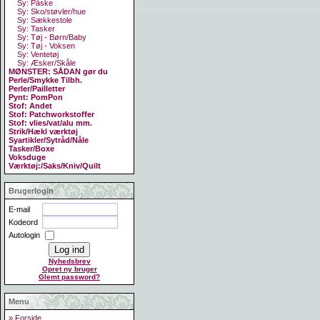
Sy: Påske
Sy: Sko/støvler/hue
Sy: Sækkestole
Sy: Tasker
Sy: Tøj - Børn/Baby
Sy: Tøj - Voksen
Sy: Ventetøj
Sy: Æsker/Skåle
MØNSTER: SÅDAN gør du
Perle/Smykke Tilbh.
Perler/Pailletter
Pynt: PomPon
Stof: Andet
Stof: Patchworkstoffer
Stof: vlies/vat/alu mm.
Strik/Hækl værktøj
Syartikler/Sytråd/Nåle
Tasker/Boxe
Voksduge
Værktøj:/Saks/Kniv/Quilt
Brugerlogin
E-mail
Kodeord
Autologin
Nyhedsbrev
Opret ny bruger
Glemt password?
Menu
» Forside