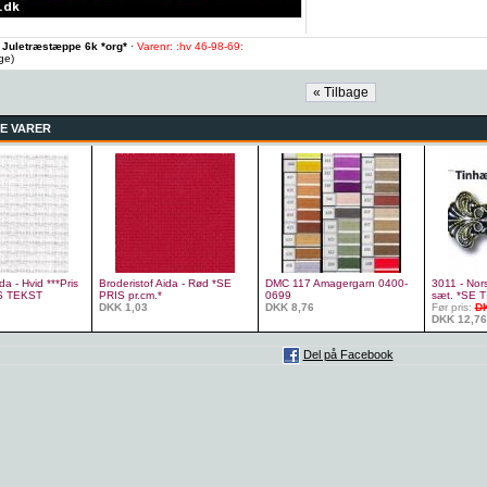
 Juletræstæppe 6k *org*
·
Varenr: :hv 46-98-69:
age)
E VARER
da - Hvid ***Pris
Broderistof Aida - Rød *SE
DMC 117 Amagergarn 0400-
3011 - Nor
ÆS TEKST
PRIS pr.cm.*
0699
sæt. *SE 
DKK 1,03
DKK 8,76
Før pris:
DK
DKK 12,76
Del på Facebook