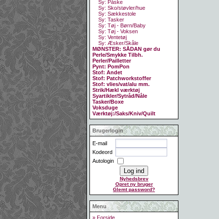
Sy: Påske
Sy: Sko/støvler/hue
Sy: Sækkestole
Sy: Tasker
Sy: Tøj - Børn/Baby
Sy: Tøj - Voksen
Sy: Ventetøj
Sy: Æsker/Skåle
MØNSTER: SÅDAN gør du
Perle/Smykke Tilbh.
Perler/Pailletter
Pynt: PomPon
Stof: Andet
Stof: Patchworkstoffer
Stof: vlies/vat/alu mm.
Strik/Hækl værktøj
Syartikler/Sytråd/Nåle
Tasker/Boxe
Voksduge
Værktøj:/Saks/Kniv/Quilt
Brugerlogin
E-mail
Kodeord
Autologin
Nyhedsbrev
Opret ny bruger
Glemt password?
Menu
» Forside