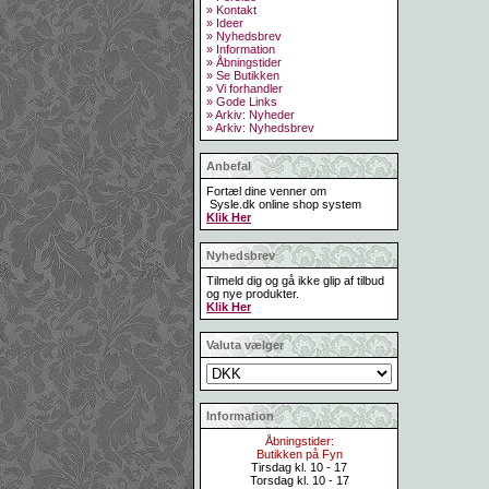
» Kontakt
» Ideer
» Nyhedsbrev
» Information
» Åbningstider
» Se Butikken
» Vi forhandler
» Gode Links
» Arkiv: Nyheder
» Arkiv: Nyhedsbrev
Anbefal
Fortæl dine venner om
Sysle.dk online shop system
Klik Her
Nyhedsbrev
Tilmeld dig og gå ikke glip af tilbud
og nye produkter.
Klik Her
Valuta vælger
Information
Åbningstider:
Butikken på Fyn
Tirsdag kl. 10 - 17
Torsdag kl. 10 - 17