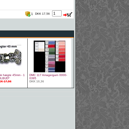
1
DKK 17,56
sk hægte 45mm - 1
DMC 117 Amagergarn 0000-
TILBUD*
0395
K 17,56
DKK 10,36