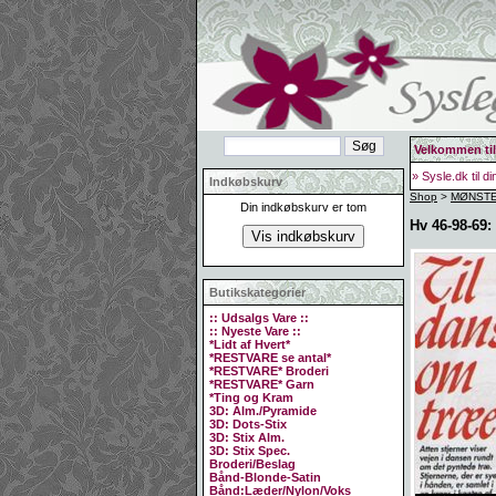
Velkommen til
» Sysle.dk til d
Indkøbskurv
Shop
>
MØNSTER
Din indkøbskurv er tom
Hv 46-98-69:
Butikskategorier
:: Udsalgs Vare ::
:: Nyeste Vare ::
*Lidt af Hvert*
*RESTVARE se antal*
*RESTVARE* Broderi
*RESTVARE* Garn
*Ting og Kram
3D: Alm./Pyramide
3D: Dots-Stix
3D: Stix Alm.
3D: Stix Spec.
Broderi/Beslag
Bånd-Blonde-Satin
Bånd:Læder/Nylon/Voks