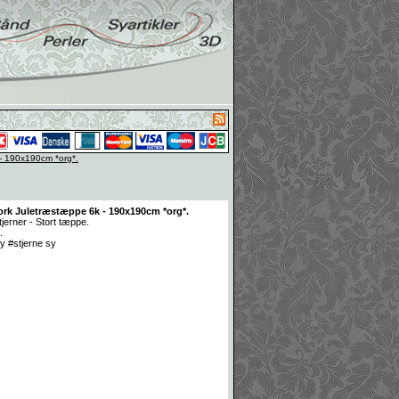
- 190x190cm *org*.
ork Juletræstæppe 6k - 190x190cm *org*.
erner - Stort tæppe.
.
y #stjerne sy