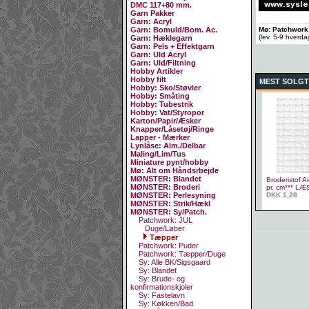
DMC 117+80 mm.
Garn Pakker
Garn: Acryl
Mø: Patchwork
Garn: Bomuld/Bom. Ac.
(lev. 5-9 hverd
Garn: Hæklegarn
Garn: Pels + Effektgarn
Garn: Uld Acryl
Garn: Uld/Filtning
Hobby Artikler
Hobby filt
MEST SOLGT
Hobby: Sko/Støvler
Hobby: Småting
Hobby: Tubestrik
Hobby: Vat/Styropor
Karton/Papir/Æsker
Knapper/Låsetøj/Ringe
Lapper - Mærker
Lynlåse: Alm./Delbar
Maling/Lim/Tus
Miniature pynt/hobby
Mø: Alt om Håndsrbejde
MØNSTER: Blandet
Broderistof Ai
MØNSTER: Broderi
pr. cm*** L
DKK 1,28
MØNSTER: Perlesyning
MØNSTER: Strik/Hækl
MØNSTER: Sy/Patch.
Patchwork: JUL
Duge/Løber
Tæpper
Patchwork: Puder
Patchwork: Tæpper/Duge
Sy: Alle BK/Sigsgaard
Sy: Blandet
Sy: Brude- og
konfirmationskjoler
Sy: Fastelavn
Sy: Køkken/Bad