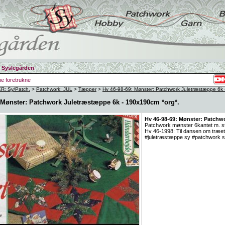
 Syslegården
ine foretrukne
: Sy/Patch.
>
Patchwork: JUL
>
Tæpper
>
Hv 46-98-69: Mønster: Patchwork Juletræstæppe 6k 
 Mønster: Patchwork Juletræstæppe 6k - 190x190cm *org*.
Hv 46-98-69: Mønster: Patchw
Patchwork mønster 6kantet m. stj
Hv 46-1998: Til dansen om træet
#juletræstæppe sy #patchwork s