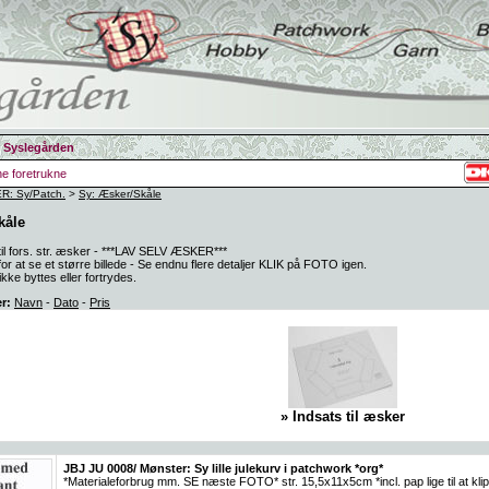
 Syslegården
ine foretrukne
: Sy/Patch.
>
Sy: Æsker/Skåle
kåle
il fors. str. æsker - ***LAV SELV ÆSKER***
 at se et større billede - Se endnu flere detaljer KLIK på FOTO igen.
kke byttes eller fortrydes.
er:
Navn
-
Dato
-
Pris
» Indsats til æsker
JBJ JU 0008/ Mønster: Sy lille julekurv i patchwork *org*
*Materialeforbrug mm. SE næste FOTO* str. 15,5x11x5cm *incl. pap lige til at kl