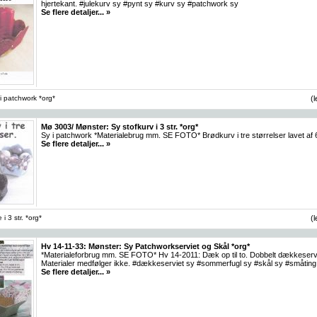
hjertekant. #julekurv sy #pynt sy #kurv sy #patchwork sy
Se flere detaljer... »
 i patchwork *org*
(
Mø 3003/ Mønster: Sy stofkurv i 3 str. *org*
Sy i patchwork *Materialebrug mm. SE FOTO* Brødkurv i tre størrelser lavet af
Se flere detaljer... »
i 3 str. *org*
(
Hv 14-11-33: Mønster: Sy Patchworkserviet og Skål *org*
*Materialeforbrug mm. SE FOTO* Hv 14-2011: Dæk op til to. Dobbelt dækkeservie
Materialer medfølger ikke. #dækkeserviet sy #sommerfugl sy #skål sy #småting 
Se flere detaljer... »