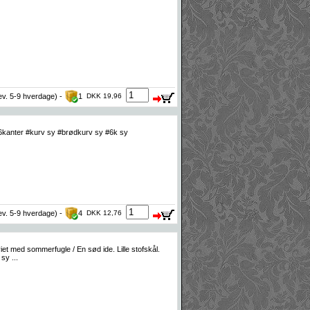
lev. 5-9 hverdage) -
1
DKK 19,96
 6kanter #kurv sy #brødkurv sy #6k sy
lev. 5-9 hverdage) -
4
DKK 12,76
t med sommerfugle / En sød ide. Lille stofskål.
sy ...