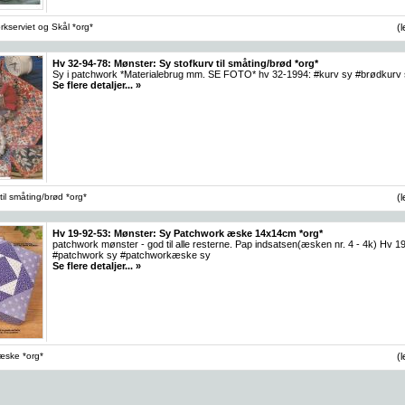
kserviet og Skål *org*
(
Hv 32-94-78: Mønster: Sy stofkurv til småting/brød *org*
Sy i patchwork *Materialebrug mm. SE FOTO* hv 32-1994: #kurv sy #brødkurv 
Se flere detaljer... »
til småting/brød *org*
(
Hv 19-92-53: Mønster: Sy Patchwork æske 14x14cm *org*
patchwork mønster - god til alle resterne. Pap indsatsen(æsken nr. 4 - 4k) H
#patchwork sy #patchworkæske sy
Se flere detaljer... »
æske *org*
(