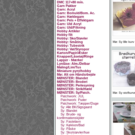
DMC 117+80 mm.
Garn Pakker
Garn: Acryl
Garn: Bomuld/Bom. Ac.
Garn: Hæklegarn
Garn: Pels + Effektgarn
Garn: Uld Acryl
Garn: Uld/Filtning
Hobby Artikler
Hobby filt
Hobby: Sko/Støvler
Mø: Sy lille kurv
Hobby: Småting
Hobby: Tubestrik
Hobby: Vat/Styropor
Karton/Papir/Æsker
Knapper/Låsetøj/Ringe
Lapper - Mærker
Lynlåse: Alm./Delbar
Maling/Lim/Tus
Miniature pynt/hobby
Mø: Alt om Håndsrbejde
MØNSTER: Blandet
MØNSTER: Broderi
MØNSTER: Perlesyning
MØNSTER: Strik/Hækl
MØNSTER: Sy/Patch.
Mø: Sy stofkurve 
Patchwork: JUL
Patchwork: Puder
Patchwork: Tæpper/Duge
Sy: Alle BK/Sigsgaard
Sy: Blandet
Sy: Brude- og
konfirmationskjoler
Sy: Fastelavn
Sy: Køkken/Bad
Sy: Påske
Sy: Sko/støvler/hue