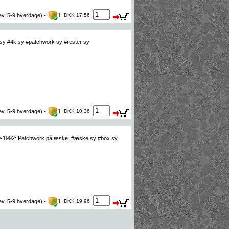
lev. 5-9 hverdage) -
1
DKK 17,56
sy #4k sy #patchwork sy #rester sy
lev. 5-9 hverdage) -
1
DKK 10,36
v 19-1992: Patchwork på æske. #æske sy #box sy
lev. 5-9 hverdage) -
1
DKK 19,96