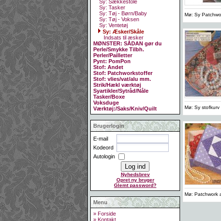
Sy: Sækkestole
Sy: Tasker
Sy: Tøj - Børn/Baby
Mø: Sy Patchwor
Sy: Tøj - Voksen
Sy: Ventetøj
Sy: Æsker/Skåle
Indsats til æsker
MØNSTER: SÅDAN gør du
Perle/Smykke Tilbh.
Perler/Pailletter
Pynt: PomPon
Stof: Andet
Stof: Patchworkstoffer
Stof: vlies/vat/alu mm.
Strik/Hækl værktøj
Syartikler/Sytråd/Nåle
Tasker/Boxe
Voksduge
Mø: Sy stofkurv 
Værktøj:/Saks/Kniv/Quilt
Brugerlogin
E-mail
Kodeord
Autologin
Nyhedsbrev
Opret ny bruger
Glemt password?
Mø: Patchwork 
Menu
» Forside
» Kontakt