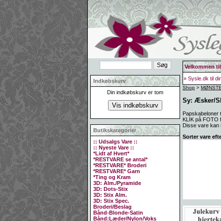
Velkommen til
» Sysle.dk til d
Indkøbskurv
Shop
>
MØNSTER
Din indkøbskurv er tom
Sy: Æsker/S
Papskabeloner t
KLIK på FOTO for
Disse vare kan i
Butikskategorier
Sorter vare eft
:: Udsalgs Vare ::
:: Nyeste Vare ::
*Lidt af Hvert*
*RESTVARE se antal*
*RESTVARE* Broderi
*RESTVARE* Garn
*Ting og Kram
3D: Alm./Pyramide
3D: Dots-Stix
3D: Stix Alm.
3D: Stix Spec.
Broderi/Beslag
Bånd-Blonde-Satin
Bånd:Læder/Nylon/Voks