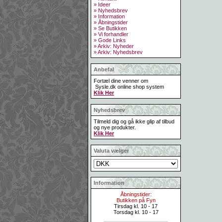
» Ideer
» Nyhedsbrev
» Information
» Åbningstider
» Se Butikken
» Vi forhandler
» Gode Links
» Arkiv: Nyheder
» Arkiv: Nyhedsbrev
Anbefal
Fortæl dine venner om
Sysle.dk online shop system
Klik Her
Nyhedsbrev
Tilmeld dig og gå ikke glip af tilbud
og nye produkter.
Klik Her
Valuta vælger
Information
Åbningstider:
Butikken på Fyn
Tirsdag kl. 10 - 17
Torsdag kl. 10 - 17