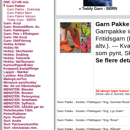
DMC 117+80 mm.
Garn Pakker
» Teddy Garn - BØRN
Garn Pakke - Dukketøj
Garn Pakke Børn
Garn Pakke Voksen
Teddy Garn - BØRN
Garn Pakke 
Garn: Acryl
Garn: Bomuld/Bom. Ac.
Garnpakke in
Garn: Hæklegarn
Garn: Pels + Effektgarn
Fritidsgarn 
Garn: Uld Acryl
Garn: Uld/Filtning
altv.). --- 
Hobby Artikler
Hobby filt
Hobby: Sko/Støvler
som pynt, Sk
Hobby: Småting
Hobby: Tubestrik
Se flere deta
Hobby: Vat/Styropor
Karton/Papir/Æsker
Knapper/Låsetøj/Ringe
Lapper - Mærker
Lynlåse: Alm./Delbar
Maling/Lim/Tus
Miniature pynt/hobby
Mø: Alt om Håndsrbejde
MØNSTER: Blandet
Så længe lager haves!
MØNSTER: Broderi
Denne vare er restvare, best
MØNSTER: Perlesyning
MØNSTER: Strik/Hækl
Garn Pakke - Sutsko i Fritidsgarn *3ng. Gammel Rosa
MØNSTER: Sy/Patch.
MØNSTER: SÅDAN gør du
Perle/Smykke Tilbh.
Garn Pakke - Sutsko i Fritidsgarn *3ng. Lys Grøn*
Perler/Pailletter
Pynt: PomPon
Garn Pakke - Sutsko i Fritidsgarn *3ng. Rosa*
Stof: Andet
Stof: Patchworkstoffer
Stof: vlies/vat/alu mm.
Garn Pakke - Sutsko i Fritidsgarn *3ng. Råhvid*