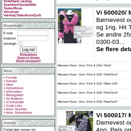
Strik/Hækl værktøj
Syartikler/Sytråd/Nåle
Tasker/Boxe
Vi 500020/ 
Voksduge
Værktøj:/Saks/Kniv/Quilt
Børnevest og
og 1ng. Hit 
Brugerlogin
Se andre 2fa
E-mail
Kodeord
0300-03...
Autologin
Se flere deta
Nyhedsbrev
Opret ny bruger
Glemt password?
Mønster+Garn: Vest i Pels 6-10år *Hvid*
Menu
Mønster+Garn: Vest i Pels 6-10år *Hvid/Sort*
» Forside
» Kontakt
Mønster+Garn: Vest i Pels 6-10år *Mørk Grå*
» Ideer
» Nyhedsbrev
» Information
Mønster+Garn: Vest i Pels 6-10år *Pink/Sort*
» Åbningstider
» Se Butikken
Mønster+Garn: Vest i Pels 6-10år *Rød/Sort*
» Vi forhandler
» Gode Links
» Arkiv: Nyheder
» Arkiv: Nyhedsbrev
Vi 500017/ 
Damevest og
Anbefal
4ng. Pels og 
Fortæl dine venner om