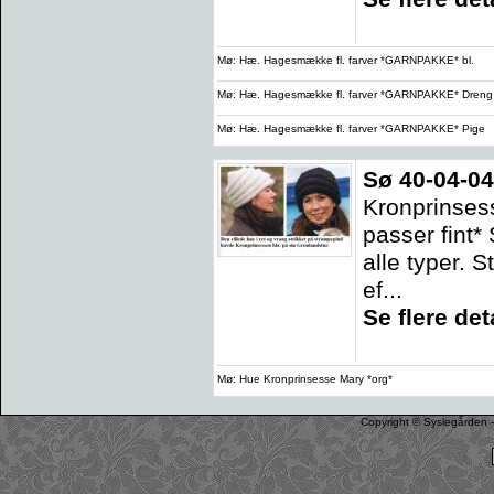
Mø: Hæ. Hagesmække fl. farver *GARNPAKKE* bl.
Mø: Hæ. Hagesmække fl. farver *GARNPAKKE* Dreng
Mø: Hæ. Hagesmække fl. farver *GARNPAKKE* Pige
Sø 40-04-04
Kronprinses
passer fint*
alle typer. S
ef...
Se flere deta
Mø: Hue Kronprinsesse Mary *org*
Copyright © Syslegården -