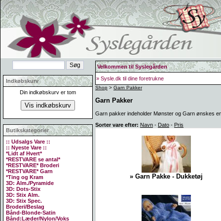
Velkommen til Syslegården
» Sysle.dk til dine foretrukne
Indkøbskurv
Shop
>
Garn Pakker
Din indkøbskurv er tom
Garn Pakker
Garn pakker indeholder Mønster og Garn ønskes en a
Sorter vare efter:
Navn
-
Dato
-
Pris
Butikskategorier
:: Udsalgs Vare ::
:: Nyeste Vare ::
*Lidt af Hvert*
*RESTVARE se antal*
*RESTVARE* Broderi
*RESTVARE* Garn
» Garn Pakke - Dukketøj
*Ting og Kram
3D: Alm./Pyramide
3D: Dots-Stix
3D: Stix Alm.
3D: Stix Spec.
Broderi/Beslag
Bånd-Blonde-Satin
Bånd:Læder/Nylon/Voks