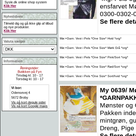
Sysle.dk online shop system
ensfarvet M
Klik Her
0300-0302-0
Nyhedsbrev
Se flere deta
Tilmeld dig og gå ikke glip af tilbud
og nye produkter.
Klik Her
Mø:+Garn: Vest i Pels *One Size* Hvid *org*
Valuta vælger
Mø:+Garn: Vest i Pels *One Size* Mørk Grå *org*
Mø:+Garn: Vest i Pels *One Size* Pink/Sort *org*
Information
Mø:+Garn: Vest i Pels *One Size* Rød/Sort *org*
Åbningstider:
Butikken på Fyn
Tirsdag kl. 10 - 17
Mø:+Garn: Vest i Pels *One Size* Sort/hvid *org*
Torsdag kl. 10 - 17
Vi bor:
My 0639/ Mø
Odensevej 4
*GARNPAK
5672 Broby
Vis på kort degule sider
Mønster og 
Vis på kort Google maps
Pakken inde
mintgrøn, g
Dreng, Pige e
Se flere deta