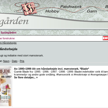
 Syslegården
ine foretrukne
om Håndsrbejde
Håndsrbejde
gt og indtakte med stort mønsterark.
er:
Navn
-
Dato
-
Pris
Ao 1995=1999 Alt om håndarbejde incl. mønsterark. *Blade*
Gamle Blade fra -1995: -1996: -1997: -1998: -1999: Bladet indeholder strik til b
krammedyr og andre gode småting. #hønsestrik st #motivtrøje st #sengetæppe 
Se flere detaljer... »