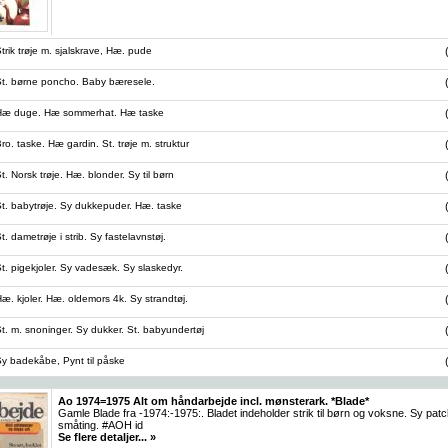
rik trøje m. sjalskrave, Hæ. pude
t. børne poncho. Baby bæresele.
Hæ duge. Hæ sommerhat. Hæ taske
. taske. Hæ gardin. St. trøje m. struktur
 Norsk trøje. Hæ. blonder. Sy til børn
. babytrøje. Sy dukkepuder. Hæ. taske
 dametrøje i strib. Sy fastelavnstøj.
. pigekjoler. Sy vadesæk. Sy slaskedyr.
. kjoler. Hæ. oldemors 4k. Sy strandtøj.
. m. snoninger. Sy dukker. St. babyundertøj
y badekåbe, Pynt til påske
Ao 1974=1975 Alt om håndarbejde incl. mønsterark. *Blade*
Gamle Blade fra -1974:-1975:. Bladet indeholder strik til børn og voksne. Sy p
småting. #AOH id
Se flere detaljer... »