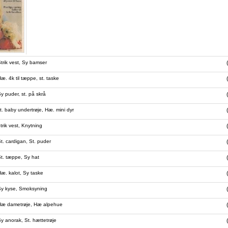
rik vest, Sy bamser
. 4k til tæppe, st. taske
 puder, st. på skrå
. baby undertrøje, Hæ. mini dyr
rik vest, Knytning
. cardigan, St. puder
t. tæppe, Sy hat
æ. kalot, Sy taske
y kyse, Smoksyning
Hæ dametrøje, Hæ alpehue
 anorak, St. hættetrøje