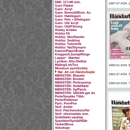
DMC 117+80 mm.
1997-07 AOH. (st
Garn Pakker
Garn: Acryl
Garn: Bomuld/Bom. Ac.
Garn: Hæklegarn
Garn: Pels + Effektgarn
Garn: Uld Acryl
Garn: Uld/Filtning
Hobby Artikler
Hobby filt
Hobby: Sko/Støvler
Hobby: Småting
Hobby: Tubestrik
Hobby: Vat/Styropor
Karton/Papir/Æsker
Knapper/Låsetøj/Ringe
Lapper - Mærker
Lynlåse: Alm./Delbar
Maling/Lim/Tus
1980-01 AOH. B
Miniature pynt/hobby
Mø: Alt om Håndsrbejde
1981-07 AOH. S
MØNSTER: Blandet
MØNSTER: Broderi
MØNSTER: Perlesyning
1983-04 AOH. **
MØNSTER: Strik/Hækl
MØNSTER: Sy/Patch.
MØNSTER: SÅDAN gør du
Perle/Smykke Tilbh.
Perler/Pailletter
Pynt: PomPon
Stof: Andet
Stof: Patchworkstoffer
Stof: vlies/vat/alu mm.
Strik/Hækl værktøj
Syartikler/Sytråd/Nåle
Tasker/Boxe
Voksduge