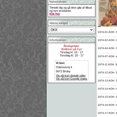
Nyhedsbrev
Tilmeld dig og gå ikke glip af tilbud
og nye produkter.
Klik Her
Valuta vælger
1974-01 AOH. St
Information
1974-02 AOH. Hæ
Åbningstider:
1974-04 AOH. Sy
Butikken på Fyn
Tirsdag kl. 10 - 17
Torsdag kl. 10 - 17
1974-07 AOH. st
Vi bor:
1974-11 AOH. St
Odensevej 4
5672 Broby
1974-12 AOH. St
Vis på kort degule sider
Vis på kort Google maps
1974-13 AOH. S
1974-14 AOH. H
1974-15 AOH. S
1974-16 AOH. 
1974-17 AOH. Sy