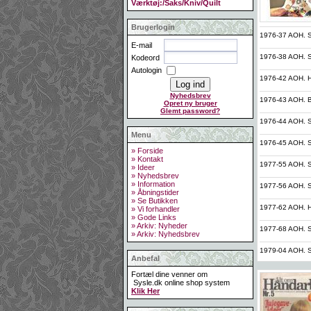
Værktøj:/Saks/Kniv/Quilt
Brugerlogin
1976-37 AOH. St
E-mail
1976-38 AOH. S
Kodeord
Autologin
1976-42 AOH. 
Nyhedsbrev
1976-43 AOH. Bro
Opret ny bruger
Glemt password?
1976-44 AOH. St.
Menu
1976-45 AOH. St
» Forside
» Kontakt
1977-55 AOH. St.
» Ideer
» Nyhedsbrev
» Information
1977-56 AOH. St
» Åbningstider
» Se Butikken
1977-62 AOH. Hæ
» Vi forhandler
» Gode Links
» Arkiv: Nyheder
1977-68 AOH. St
» Arkiv: Nyhedsbrev
1979-04 AOH. S
Anbefal
Fortæl dine venner om
Sysle.dk online shop system
Klik Her