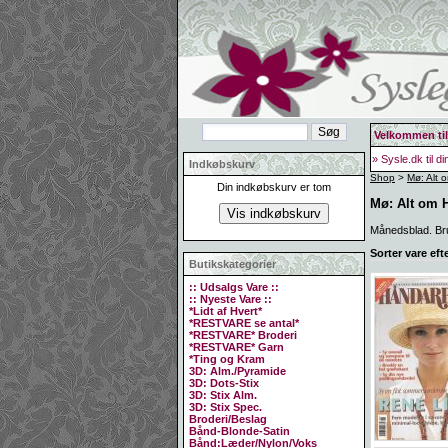
Velkommen til
» Sysle.dk til d
Indkøbskurv
Shop
>
Mø: Alt 
Din indkøbskurv er tom
Mø: Alt om 
Månedsblad. Bru
Sorter vare eft
Butikskategorier
:: Udsalgs Vare ::
:: Nyeste Vare ::
*Lidt af Hvert*
*RESTVARE se antal*
*RESTVARE* Broderi
*RESTVARE* Garn
*Ting og Kram
3D: Alm./Pyramide
3D: Dots-Stix
3D: Stix Alm.
3D: Stix Spec.
Broderi/Beslag
Bånd-Blonde-Satin
Bånd:Læder/Nylon/Voks