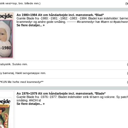
rik vest+top, bro. billede mm.)
(
Ao 1980=1984 Alt om håndarbejde incl. mønsterark. *Blad*
Gamle Blade fra -1980: -1981: -1982: -1983: -1984: Bladet kan indeholder: børne
krammedyr og andre gode småting. -------- #krammedyr hæ #børn st #patchwork
Se flere detaljer... »
abystrik. Sutsko mm.
y børnetøj, Hækl sengetæppe mm.
KUN lille hefte med krammedyr**
Ao 1976=1979 Alt om håndarbejde incl. mønsterark. *Blade*
Gamle Blade fra -1976:-1977: Bladet indeholder strik til børn og voksne. Sy pa
småting. #AOH id
Se flere detaljer... »