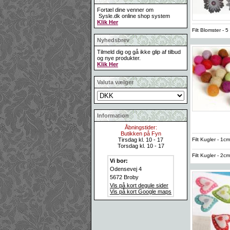
Fortæl dine venner om
Sysle.dk online shop system
Klik Her
Filt Blomster -
Nyhedsbrev
Tilmeld dig og gå ikke glip af tilbud
og nye produkter.
Klik Her
Valuta vælger
Information
Åbningstider:
Butikken på Fyn
Filt Kugler - 1c
Tirsdag kl. 10 - 17
Torsdag kl. 10 - 17
Filt Kugler - 2c
Vi bor:
Odensevej 4
5672 Broby
Vis på kort degule sider
Vis på kort Google maps