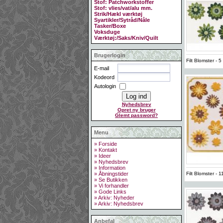
Stof: Patchworkstoffer
Stof: vlies/vat/alu mm.
Strik/Hækl værktøj
Syartikler/Sytråd/Nåle
Tasker/Boxe
Voksduge
Værktøj:/Saks/Kniv/Quilt
Brugerlogin
Filt Blomster -
E-mail
Kodeord
Autologin
Nyhedsbrev
Opret ny bruger
Glemt password?
Menu
» Forside
» Kontakt
» Ideer
» Nyhedsbrev
» Information
Filt Blomster - 
» Åbningstider
» Se Butikken
» Vi forhandler
» Gode Links
» Arkiv: Nyheder
» Arkiv: Nyhedsbrev
Anbefal