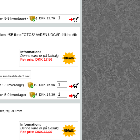
lev. 5-9 hverdage) -
4
DKK 12,76
 imellem. *SE flere FOTOS* VAREN UDGÅR #filt ho #filt
Information:
Denne vare er på Udsalg.
Før pris:
DKK 17,56
u kun bestille de 2 osv.
v. 5-9 hverdage) -
15
DKK 15,96
lev. 5-9 hverdage) -
6
DKK 14,36
ner, tøj, 3D mm.
Information:
Denne vare er på Udsalg.
Før pris:
DKK 15,96