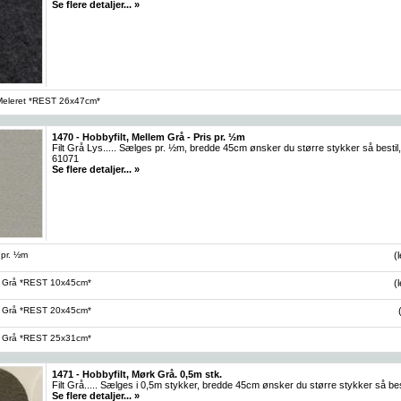
Se flere detaljer... »
 Meleret *REST 26x47cm*
1470 - Hobbyfilt, Mellem Grå - Pris pr. ½m
Filt Grå Lys..... Sælges pr. ½m, bredde 45cm ønsker du større stykker så bestil, 
61071
Se flere detaljer... »
- pr. ½m
(
ys Grå *REST 10x45cm*
(
ys Grå *REST 20x45cm*
ys Grå *REST 25x31cm*
1471 - Hobbyfilt, Mørk Grå. 0,5m stk.
Filt Grå..... Sælges i 0,5m stykker, bredde 45cm ønsker du større stykker så bestil,
Se flere detaljer... »