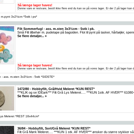
Så længe lager haves!
Denne vare er restvare, bestil ikke flere end du kan se på vores lager. Er der 2 på lager kan d
ss. m.pynt 3x2½cm *5stk i ps*
Filt Sommerfugl - ass. m.sten 3x3½cm - 5stk i pk.
Små Filt tilbehør m. pudetape på bagsiden. Flot til pynt på tasker, hårbøjler, 
Se flere detaljer... »
Så længe lager haves!
Denne vare er restvare, bestil ikke flere end du kan se på vores lager. Er der 2 på lager kan d
e - ass. m.sten 3x3½cm - 5stk *SIDSTE*
1472/80 - Hobbyfilt, Grå/Hvid Meleret *KUN REST*
***KLIK og se IDEark*** Filt Grå Lys Meleret..... ***KUN 1stk. AF HVER*** 61080-9
Se flere detaljer... »
 Lys Meleret *REST 18x44cm*
36/84 - Hobbyfilt, Sort/Grå Meleret *KUN REST*
Filt Grå Mørk Meleret..... ***KUN 1 stk. AF HVER*** ønsker du større stykker så