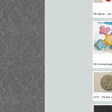
Filt Hjerter - a
Filt Sommerfugl
1472 - Filt Grå