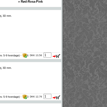
» Rød-Rosa-Pink
tøj, 3D mm.
lev. 5-9 hverdage) -
6
DKK 13,56
tøj, 3D mm.
lev. 5-9 hverdage) -
3
DKK 12,76