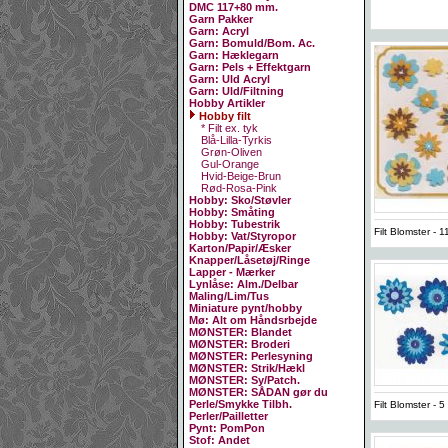
DMC 117+80 mm.
Garn Pakker
Garn: Acryl
Garn: Bomuld/Bom. Ac.
Garn: Hæklegarn
Garn: Pels + Effektgarn
Garn: Uld Acryl
Garn: Uld/Filtning
Hobby Artikler
Hobby filt
* Filt ex. tyk
Blå-Lilla-Tyrkis
Grøn-Oliven
Gul-Orange
Hvid-Beige-Brun
Rød-Rosa-Pink
Hobby: Sko/Støvler
Hobby: Småting
Hobby: Tubestrik
Filt Blomster - 1
Hobby: Vat/Styropor
Karton/Papir/Æsker
Knapper/Låsetøj/Ringe
Lapper - Mærker
Lynlåse: Alm./Delbar
Maling/Lim/Tus
Miniature pynt/hobby
Mø: Alt om Håndsrbejde
MØNSTER: Blandet
MØNSTER: Broderi
MØNSTER: Perlesyning
MØNSTER: Strik/Hækl
MØNSTER: Sy/Patch.
MØNSTER: SÅDAN gør du
Perle/Smykke Tilbh.
Filt Blomster -
Perler/Pailletter
Pynt: PomPon
Stof: Andet