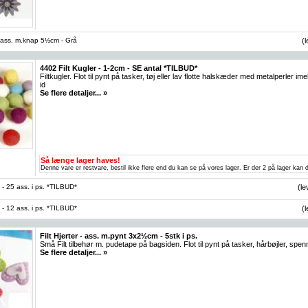
 5 ass. m.knap 5½cm - Grå
(
4402 Filt Kugler - 1-2cm - SE antal *TILBUD*
Filtkugler. Flot til pynt på tasker, tøj eller lav flotte halskæder med metalperler
id
Se flere detaljer... »
Så længe lager haves!
Denne vare er restvare, bestil ikke flere end du kan se på vores lager. Er der 2 på lager kan d
m - 25 ass. i ps. *TILBUD*
(le
m - 12 ass. i ps. *TILBUD*
(
Filt Hjerter - ass. m.pynt 3x2½cm - 5stk i ps.
Små Filt tilbehør m. pudetape på bagsiden. Flot til pynt på tasker, hårbøjler, spen
Se flere detaljer... »