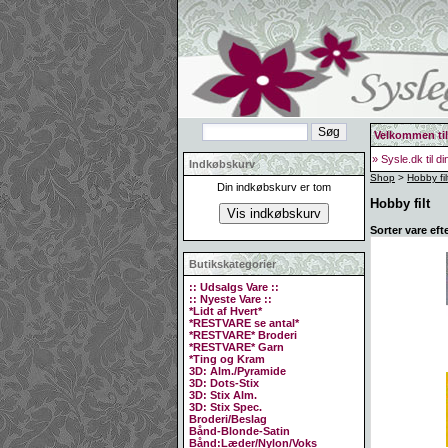
Velkommen til
» Sysle.dk til d
Indkøbskurv
Shop
>
Hobby fil
Din indkøbskurv er tom
Hobby filt
Sorter vare eft
Butikskategorier
:: Udsalgs Vare ::
:: Nyeste Vare ::
*Lidt af Hvert*
*RESTVARE se antal*
*RESTVARE* Broderi
*RESTVARE* Garn
*Ting og Kram
3D: Alm./Pyramide
3D: Dots-Stix
3D: Stix Alm.
3D: Stix Spec.
Broderi/Beslag
Bånd-Blonde-Satin
Bånd:Læder/Nylon/Voks