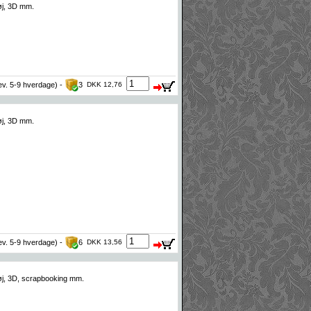
tøj, 3D mm.
lev. 5-9 hverdage) -
3
DKK 12,76
tøj, 3D mm.
lev. 5-9 hverdage) -
6
DKK 13,56
 tøj, 3D, scrapbooking mm.