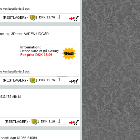
u kun bestille de 2 osv.
(RESTLAGER) -
5
DKK 12,76
spenner, tøj, 3D mm. VAREN UDGÅR
Information:
Denne vare er på Udsalg.
Før pris:
DKK 15,96
u kun bestille de 2 osv.
(RESTLAGER) -
1
DKK 12,76
11472 #filt id
(RESTLAGER) -
1
DKK 3,16
 bestil. dan 61036-61084