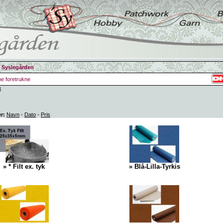
 Syslegården
ine foretrukne
t
er:
Navn
-
Dato
-
Pris
» * Filt ex. tyk
» Blå-Lilla-Tyrkis