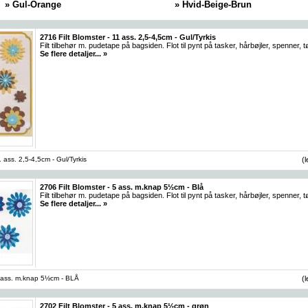
» Gul-Orange
» Hvid-Beige-Brun
2716 Filt Blomster - 11 ass. 2,5-4,5cm - Gul/Tyrkis
Filt tilbehør m. pudetape på bagsiden. Flot til pynt på tasker, hårbøjler, spenner, 
Se flere detaljer... »
1 ass. 2,5-4,5cm - Gul/Tyrkis
(
2706 Filt Blomster - 5 ass. m.knap 5½cm - Blå
Filt tilbehør m. pudetape på bagsiden. Flot til pynt på tasker, hårbøjler, spenner, 
Se flere detaljer... »
 5 ass. m.knap 5½cm - BLÅ
(
2702 Filt Blomster - 5 ass. m.knap 5½cm - grøn