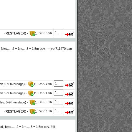
(RESTLAGER) -
1
DKK 5,56
feks..... 2 = 1m.....3 = 1,5m osv. --- ve 711470 dan
lev. 5-9 hverdage) -
11
DKK 7,96
lev. 5-9 hverdage) -
11
DKK 1,56
(lev. 5-9 hverdage) -
1
DKK 3,16
(RESTLAGER) -
1
DKK 3,16
 feks..... 2 = 1m.....3 = 1,5m osv. #filt