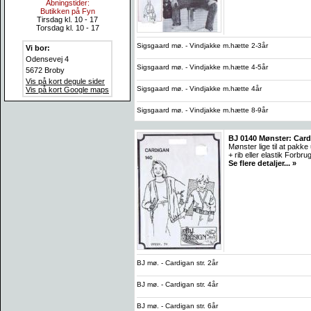
Åbningstider:
Butikken på Fyn
Tirsdag kl. 10 - 17
Torsdag kl. 10 - 17
Sigsgaard mø. - Vindjakke m.hætte 2-3år
Vi bor:
Odensevej 4
Sigsgaard mø. - Vindjakke m.hætte 4-5år
5672 Broby
Vis på kort degule sider
Sigsgaard mø. - Vindjakke m.hætte 4år
Vis på kort Google maps
Sigsgaard mø. - Vindjakke m.hætte 8-9år
BJ 0140 Mønster: Card
Mønster lige til at pakk
+ rib eller elastik For
Se flere detaljer... »
BJ mø. - Cardigan str. 2år
BJ mø. - Cardigan str. 4år
BJ mø. - Cardigan str. 6år