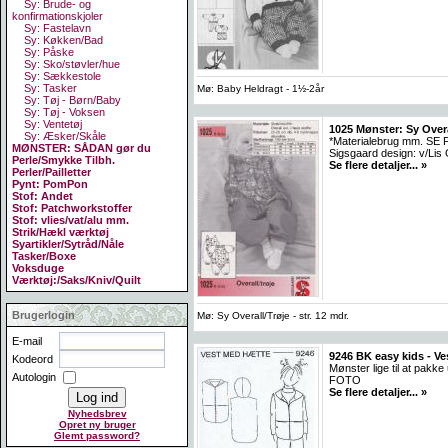
Sy: Brude- og
konfirmationskjoler
Sy: Fastelavn
Sy: Køkken/Bad
Sy: Påske
Sy: Sko/støvler/hue
Sy: Sækkestole
Sy: Tasker
Mø: Baby Heldragt - 1½-2år
Sy: Tøj - Børn/Baby
Sy: Tøj - Voksen
Sy: Ventetøj
1025 Mønster: Sy Overa
Sy: Æsker/Skåle
*Materialebrug mm. SE F
MØNSTER: SÅDAN gør du
Sigsgaard design: v/Lis
Perle/Smykke Tilbh.
Se flere detaljer... »
Perler/Pailletter
Pynt: PomPon
Stof: Andet
Stof: Patchworkstoffer
Stof: vlies/vat/alu mm.
Strik/Hækl værktøj
Syartikler/Sytråd/Nåle
Tasker/Boxe
Voksduge
Værktøj:/Saks/Kniv/Quilt
Brugerlogin
Mø: Sy Overall/Trøje - str. 12 mdr.
E-mail
9246 BK easy kids - Ve
Kodeord
Mønster lige til at pak
Autologin
FOTO
Se flere detaljer... »
Nyhedsbrev
Opret ny bruger
Glemt password?