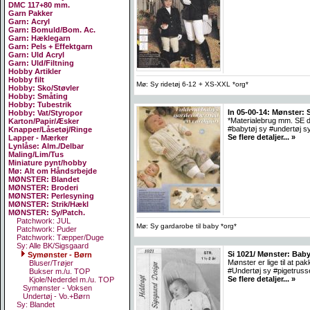
DMC 117+80 mm.
Garn Pakker
Garn: Acryl
Garn: Bomuld/Bom. Ac.
Garn: Hæklegarn
Garn: Pels + Effektgarn
Garn: Uld Acryl
Garn: Uld/Filtning
Hobby Artikler
Hobby filt
Mø: Sy ridetøj 6-12 + XS-XXL *org*
Hobby: Sko/Støvler
Hobby: Småting
Hobby: Tubestrik
In 05-00-14: Mønster: 
Hobby: Vat/Styropor
*Materialebrug mm. SE d
Karton/Papir/Æsker
#babytøj sy #undertøj s
Knapper/Låsetøj/Ringe
Se flere detaljer... »
Lapper - Mærker
Lynlåse: Alm./Delbar
Maling/Lim/Tus
Miniature pynt/hobby
Mø: Alt om Håndsrbejde
MØNSTER: Blandet
MØNSTER: Broderi
MØNSTER: Perlesyning
MØNSTER: Strik/Hækl
MØNSTER: Sy/Patch.
Patchwork: JUL
Mø: Sy gardarobe til baby *org*
Patchwork: Puder
Patchwork: Tæpper/Duge
Sy: Alle BK/Sigsgaard
Si 1021/ Mønster: Baby
Symønster - Børn
Mønster er lige til at 
Bluser/Trøjer
#Undertøj sy #pigetruss
Bukser m./u. TOP
Se flere detaljer... »
Kjole/Nederdel m./u. TOP
Symønster - Voksen
Undertøj - Vo.+Børn
Sy: Blandet