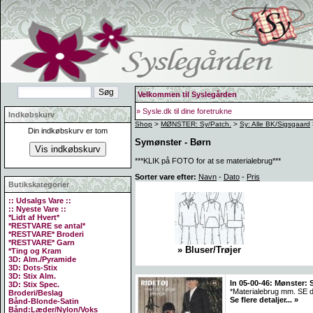
Velkommen til Syslegården
» Sysle.dk til dine foretrukne
Indkøbskurv
Shop
>
MØNSTER: Sy/Patch.
>
Sy: Alle BK/Sigsgaard
Din indkøbskurv er tom
Symønster - Børn
***KLIK på FOTO for at se materialebrug***
Sorter vare efter:
Navn
-
Dato
-
Pris
Butikskategorier
:: Udsalgs Vare ::
:: Nyeste Vare ::
*Lidt af Hvert*
*RESTVARE se antal*
*RESTVARE* Broderi
*RESTVARE* Garn
» Bluser/Trøjer
*Ting og Kram
3D: Alm./Pyramide
3D: Dots-Stix
3D: Stix Alm.
In 05-00-46: Mønster: S
3D: Stix Spec.
*Materialebrug mm. SE d
Broderi/Beslag
Se flere detaljer... »
Bånd-Blonde-Satin
Bånd:Læder/Nylon/Voks