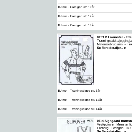
BJ mø. - Cardigan str. 10år
BJ mø. - Cardigan str. 12år
BJ mø. - Cardigan str. 14år
0133 BJ mønster - Træ
Træningsjakke/joggingja
Materialebrug mm. = Træ
Se flere detaljer... »
BJ mø. - Træningsbluse str. 8år
BJ mø. - Træningsbluse str. 12år
BJ mø. - Træningsbluse str. 14år
0114 Sigsgaard mønster
Vest/pulover: Mønster li
Forbrug: 1 længde, 140
Se flere detaljer... »