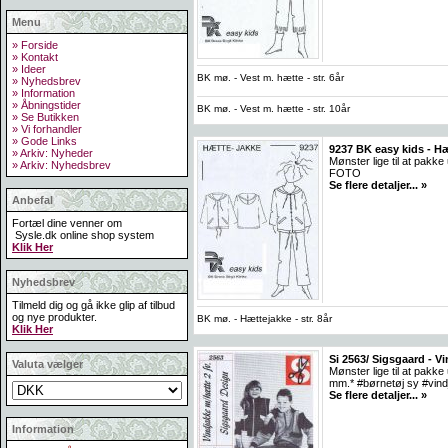
Menu
» Forside
» Kontakt
» Ideer
BK mø. - Vest m. hætte - str. 6år
» Nyhedsbrev
» Information
» Åbningstider
BK mø. - Vest m. hætte - str. 10år
» Se Butikken
» Vi forhandler
» Gode Links
9237 BK easy kids - H
» Arkiv: Nyheder
Mønster lige til at pak
» Arkiv: Nyhedsbrev
FOTO
Se flere detaljer... »
Anbefal
Fortæl dine venner om
Sysle.dk online shop system
Klik Her
Nyhedsbrev
Tilmeld dig og gå ikke glip af tilbud
og nye produkter.
BK mø. - Hættejakke - str. 8år
Klik Her
Si 2563/ Sigsgaard - V
Valuta vælger
Mønster lige til at pak
mm.* #børnetøj sy #vin
Se flere detaljer... »
Information