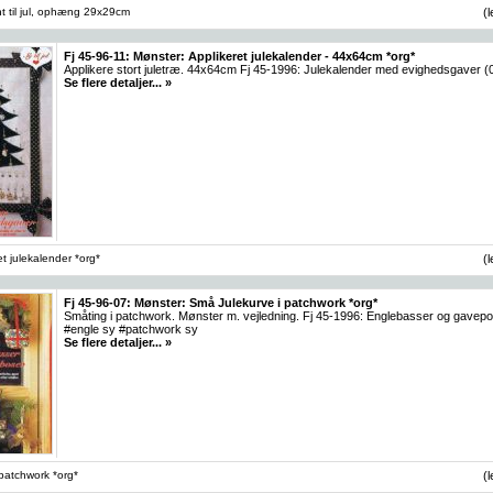
t til jul, ophæng 29x29cm
(
Fj 45-96-11: Mønster: Applikeret julekalender - 44x64cm *org*
Applikere stort juletræ. 44x64cm Fj 45-1996: Julekalender med evighedsgaver (0
Se flere detaljer... »
t julekalender *org*
(
Fj 45-96-07: Mønster: Små Julekurve i patchwork *org*
Småting i patchwork. Mønster m. vejledning. Fj 45-1996: Englebasser og gavepo
#engle sy #patchwork sy
Se flere detaljer... »
 patchwork *org*
(