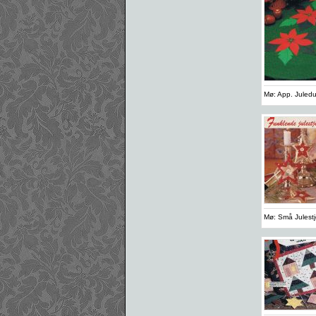
Mø: App. Juledu
Mø: Små Julestje