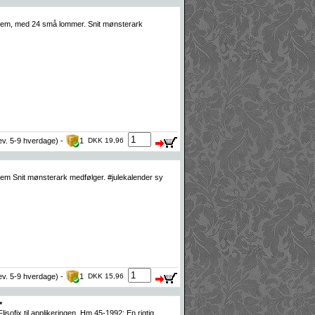
dem, med 24 små lommer. Snit mønsterark
lev. 5-9 hverdage) -
1
DKK 19,96
em Snit mønsterark medfølger. #julekalender sy
lev. 5-9 hverdage) -
1
DKK 15,96
*
sofix til applikeringen. Hm 45-1992: En rigtig