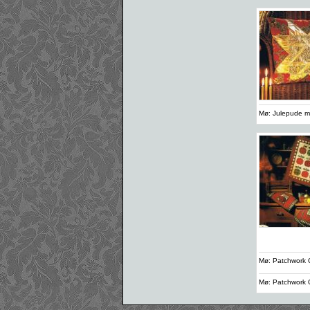
Mø: Julepude m.
Mø: Patchwork 
Mø: Patchwork 