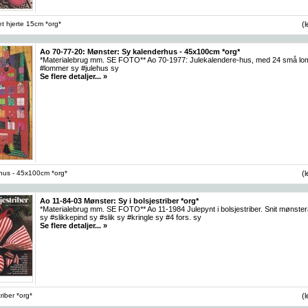
et hjerte 15cm *org*
(
Ao 70-77-20: Mønster: Sy kalenderhus - 45x100cm *org*
*Materialebrug mm. SE FOTO** Ao 70-1977: Julekalendere-hus, med 24 små lomm
#lommer sy #julehus sy
Se flere detaljer... »
hus - 45x100cm *org*
(
Ao 11-84-03 Mønster: Sy i bolsjestriber *org*
*Materialebrug mm. SE FOTO** Ao 11-1984 Julepynt i bolsjestriber. Snit mønsterar
sy #slikkepind sy #slik sy #kringle sy #4 fors. sy
Se flere detaljer... »
riber *org*
(