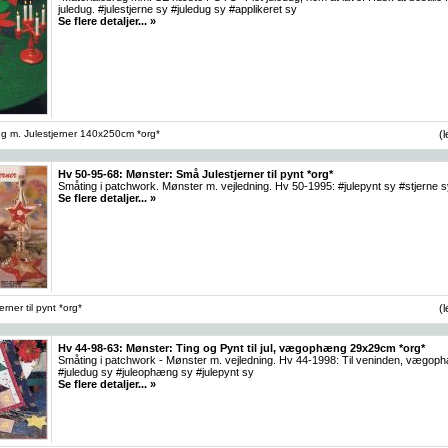
juledug. #julestjerne sy #juledug sy #applikeret sy
Se flere detaljer... »
g m. Julestjerner 140x250cm *org*
(
Hv 50-95-68: Mønster: Små Julestjerner til pynt *org*
Småting i patchwork. Mønster m. vejledning. Hv 50-1995: #julepynt sy #stjerne 
Se flere detaljer... »
rner til pynt *org*
(
Hv 44-98-63: Mønster: Ting og Pynt til jul, vægophæng 29x29cm *org*
Småting i patchwork - Mønster m. vejledning. Hv 44-1998: Til veninden, vægo
#juledug sy #juleophæng sy #julepynt sy
Se flere detaljer... »