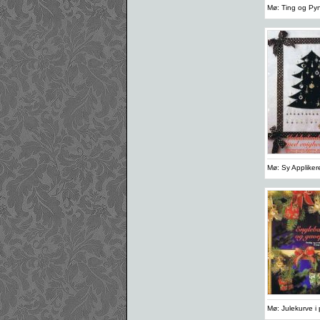
Mø: Ting og Pyn
Mø: Sy Applikere
Mø: Julekurve i