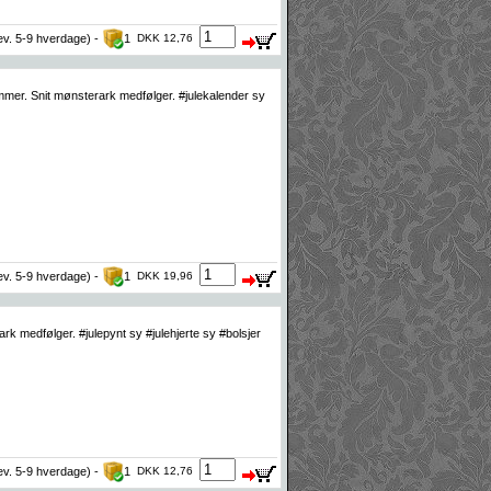
lev. 5-9 hverdage) -
1
DKK 12,76
er. Snit mønsterark medfølger. #julekalender sy
lev. 5-9 hverdage) -
1
DKK 19,96
k medfølger. #julepynt sy #julehjerte sy #bolsjer
lev. 5-9 hverdage) -
1
DKK 12,76