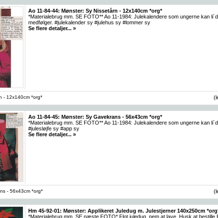
Ao 11-84-44: Mønster: Sy Nissetårn - 12x140cm *org*
*Materialebrug mm. SE FOTO** Ao 11-1984: Julekalendere som ungerne kan li´
medfølger. #julekalender sy #julehus sy #lommer sy
Se flere detaljer... »
n - 12x140cm *org*
(
Ao 11-84-45: Mønster: Sy Gavekrans - 56x43cm *org*
*Materialebrug mm. SE FOTO** Ao 11-1984: Julekalendere som ungerne kan li´d
#julesløjfe sy #app sy
Se flere detaljer... »
ns - 56x43cm *org*
(
Hm 45-92-01: Mønster: Applikeret Juledug m. Julestjerner 140x250cm *org
*Materialebrug mm. SE næste FOTO* Flot juledug, nem at lave. Husk at bestille Fli