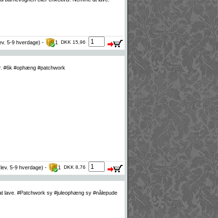
lev. 5-9 hverdage) -
1
DKK 15,96
r. #6k #ophæng #patchwork
(lev. 5-9 hverdage) -
1
DKK 8,76
 at lave. #Patchwork sy #juleophæng sy #nålepude