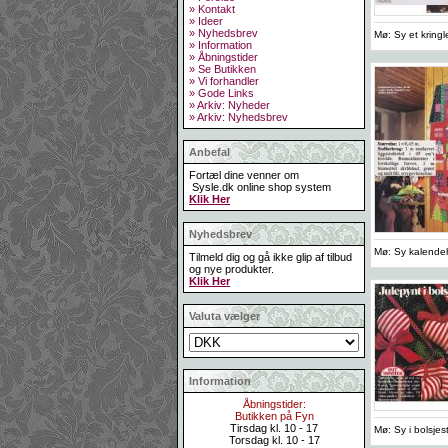
» Kontakt
» Ideer
» Nyhedsbrev
Mø: Sy et kringl
» Information
» Åbningstider
» Se Butikken
» Vi forhandler
» Gode Links
» Arkiv: Nyheder
» Arkiv: Nyhedsbrev
Anbefal
Fortæl dine venner om
Sysle.dk online shop system
Klik Her
Nyhedsbrev
Mø: Sy kalende
Tilmeld dig og gå ikke glip af tilbud
og nye produkter.
Klik Her
Valuta vælger
Information
Åbningstider:
Butikken på Fyn
Tirsdag kl. 10 - 17
Mø: Sy i bolsjest
Torsdag kl. 10 - 17