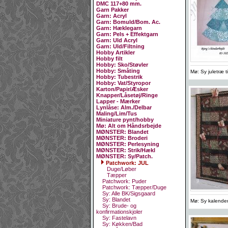
DMC 117+80 mm.
Garn Pakker
Garn: Acryl
Garn: Bomuld/Bom. Ac.
Garn: Hæklegarn
Garn: Pels + Effektgarn
Garn: Uld Acryl
Garn: Uld/Filtning
Hobby Artikler
Hobby filt
Hobby: Sko/Støvler
Hobby: Småting
Mø: Sy juletræ t
Hobby: Tubestrik
Hobby: Vat/Styropor
Karton/Papir/Æsker
Knapper/Låsetøj/Ringe
Lapper - Mærker
Lynlåse: Alm./Delbar
Maling/Lim/Tus
Miniature pynt/hobby
Mø: Alt om Håndsrbejde
MØNSTER: Blandet
MØNSTER: Broderi
MØNSTER: Perlesyning
MØNSTER: Strik/Hækl
MØNSTER: Sy/Patch.
Patchwork: JUL
Duge/Løber
Tæpper
Patchwork: Puder
Patchwork: Tæpper/Duge
Sy: Alle BK/Sigsgaard
Sy: Blandet
Mø: Sy kalende
Sy: Brude- og
konfirmationskjoler
Sy: Fastelavn
Sy: Køkken/Bad