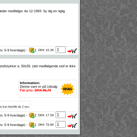
leder medfølger. Ao 12-1993: Sy dig en rigtig
lev. 5-9 hverdage) -
1
DKK 10,36
stofstykker a. 50x55. (det medfølgende stof er ikke
Information:
Denne vare er på Udsalg.
Før pris:
DKK 96,76
u kun bestille de 2 osv.
lev. 5-9 hverdage) -
2
DKK 17,56
lev. 5-9 hverdage) -
1
DKK 79,96