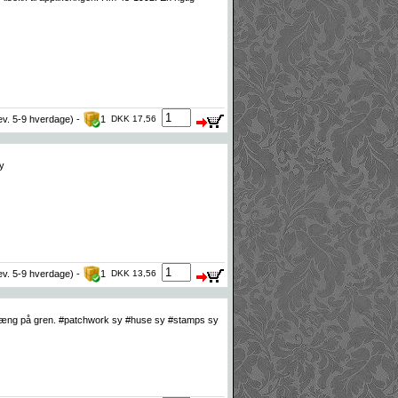
lev. 5-9 hverdage) -
1
DKK 17,56
sy
lev. 5-9 hverdage) -
1
DKK 13,56
phæng på gren. #patchwork sy #huse sy #stamps sy