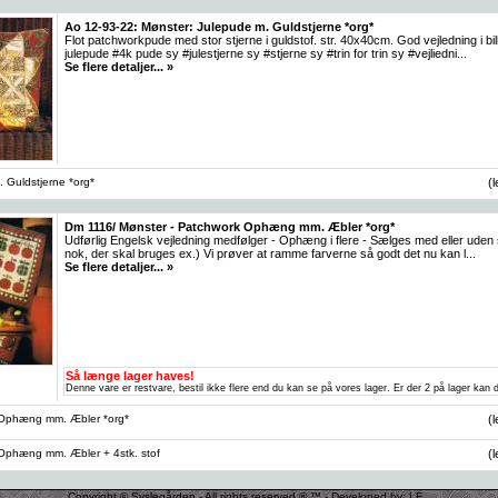
Ao 12-93-22: Mønster: Julepude m. Guldstjerne *org*
Flot patchworkpude med stor stjerne i guldstof. str. 40x40cm. God vejledning i bil
julepude #4k pude sy #julestjerne sy #stjerne sy #trin for trin sy #vejliedni...
Se flere detaljer... »
 Guldstjerne *org*
(
Dm 1116/ Mønster - Patchwork Ophæng mm. Æbler *org*
Udførlig Engelsk vejledning medfølger - Ophæng i flere - Sælges med eller uden 
nok, der skal bruges ex.) Vi prøver at ramme farverne så godt det nu kan l...
Se flere detaljer... »
Så længe lager haves!
Denne vare er restvare, bestil ikke flere end du kan se på vores lager. Er der 2 på lager kan d
Ophæng mm. Æbler *org*
(
Ophæng mm. Æbler + 4stk. stof
(
Copyright © Syslegården - All rights reserved ® ™ - Developed by: LF