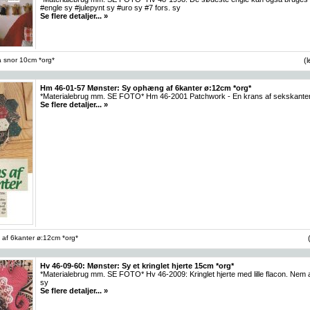
#engle sy #julepynt sy #uro sy #7 fors. sy
Se flere detaljer... »
å snor 10cm *org*
(
Hm 46-01-57 Mønster: Sy ophæng af 6kanter ø:12cm *org*
*Materialebrug mm. SE FOTO* Hm 46-2001 Patchwork - En krans af sekskante
Se flere detaljer... »
af 6kanter ø:12cm *org*
Hv 46-09-60: Mønster: Sy et kringlet hjerte 15cm *org*
*Materialebrug mm. SE FOTO* Hv 46-2009: Kringlet hjerte med lille flacon. Nem
sy
Se flere detaljer... »