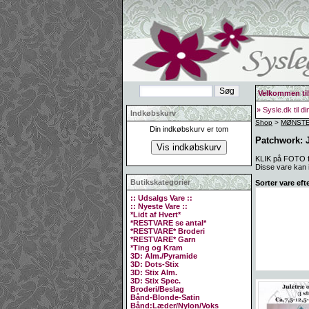
Velkommen til
» Sysle.dk til d
Indkøbskurv
Shop
>
MØNSTER
Din indkøbskurv er tom
Patchwork: 
KLIK på FOTO for
Disse vare kan i
Butikskategorier
Sorter vare eft
:: Udsalgs Vare ::
:: Nyeste Vare ::
*Lidt af Hvert*
*RESTVARE se antal*
*RESTVARE* Broderi
*RESTVARE* Garn
*Ting og Kram
3D: Alm./Pyramide
3D: Dots-Stix
3D: Stix Alm.
3D: Stix Spec.
Broderi/Beslag
Bånd-Blonde-Satin
Bånd:Læder/Nylon/Voks