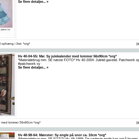
Se flere detaljer... »
il ophæng i 3str. *org*
(
Hv 40-04-55: Mø: Sy julekalender med lommer 56x90cm *org*
*Materialebrug mm. SE næste FOTO* Hv 40-2004: Juletid gavetid. Patchwork 
#patchwork sy
Se flere detaljer... »
r med lommer 56x90cm *org*
(
Hv 48-98-64: Mønster: Sy engle på snor ca. 10cm *org*
*Materialebrug mm. SE FOTO* Hv 48-1998: De sødeste engle kan også bruges til