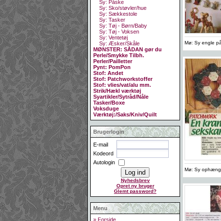
Sy: Påske
Sy: Sko/støvler/hue
Sy: Sækkestole
Sy: Tasker
Sy: Tøj - Børn/Baby
Sy: Tøj - Voksen
Sy: Ventetøj
Mø: Sy engle p
Sy: Æsker/Skåle
MØNSTER: SÅDAN gør du
Perle/Smykke Tilbh.
Perler/Pailletter
Pynt: PomPon
Stof: Andet
Stof: Patchworkstoffer
Stof: vlies/vat/alu mm.
Strik/Hækl værktøj
Syartikler/Sytråd/Nåle
Tasker/Boxe
Voksduge
Værktøj:/Saks/Kniv/Quilt
Brugerlogin
E-mail
Kodeord
Autologin
Mø: Sy ophæng 
Nyhedsbrev
Opret ny bruger
Glemt password?
Menu
» Forside