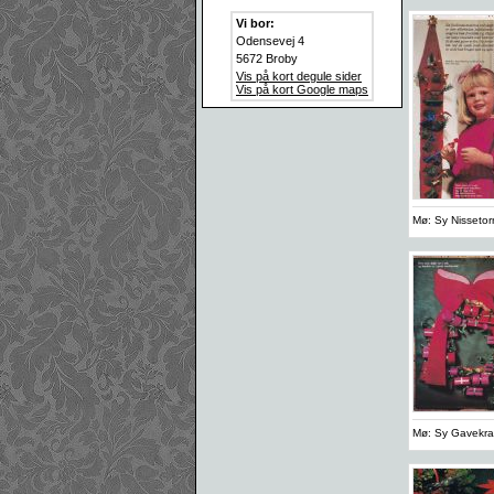
Vi bor:
Odensevej 4
5672 Broby
Vis på kort degule sider
Vis på kort Google maps
Mø: Sy Nissetor
Mø: Sy Gavekra