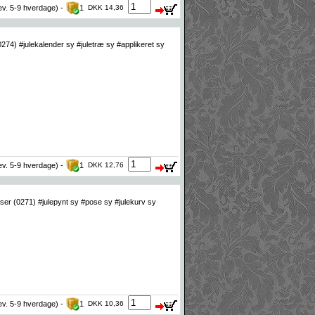
lev. 5-9 hverdage) -
1
DKK 14,36
274) #julekalender sy #juletræ sy #applikeret sy
lev. 5-9 hverdage) -
1
DKK 12,76
ser (0271) #julepynt sy #pose sy #julekurv sy
lev. 5-9 hverdage) -
1
DKK 10,36