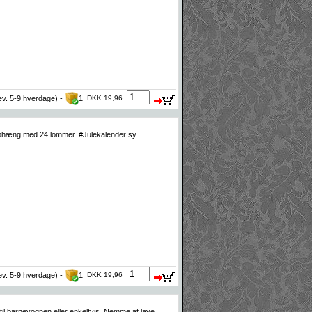
lev. 5-9 hverdage) -
1
DKK 19,96
ophæng med 24 lommer. #Julekalender sy
lev. 5-9 hverdage) -
1
DKK 19,96
 barnevognen eller enkeltvis. Nemme at lave.