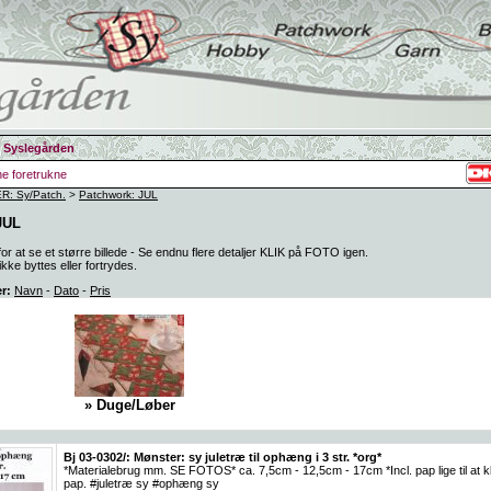
 Syslegården
ine foretrukne
: Sy/Patch.
>
Patchwork: JUL
JUL
 at se et større billede - Se endnu flere detaljer KLIK på FOTO igen.
kke byttes eller fortrydes.
er:
Navn
-
Dato
-
Pris
» Duge/Løber
Bj 03-0302/: Mønster: sy juletræ til ophæng i 3 str. *org*
*Materialebrug mm. SE FOTOS* ca. 7,5cm - 12,5cm - 17cm *Incl. pap lige til at kl
pap. #juletræ sy #ophæng sy